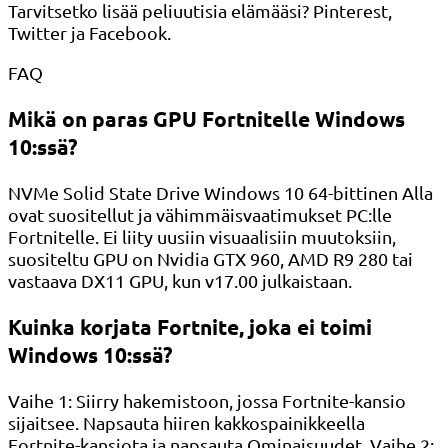
Tarvitsetko lisää peliuutisia elämääsi? Pinterest,
Twitter ja Facebook.
FAQ
Mikä on paras GPU Fortnitelle Windows
10:ssä?
NVMe Solid State Drive Windows 10 64-bittinen Alla
ovat suositellut ja vähimmäisvaatimukset PC:lle
Fortnitelle. Ei liity uusiin visuaalisiin muutoksiin,
suositeltu GPU on Nvidia GTX 960, AMD R9 280 tai
vastaava DX11 GPU, kun v17.00 julkaistaan.
Kuinka korjata Fortnite, joka ei toimi
Windows 10:ssä?
Vaihe 1: Siirry hakemistoon, jossa Fortnite-kansio
sijaitsee. Napsauta hiiren kakkospainikkeella
Fortnite-kansiota ja napsauta Ominaisuudet. Vaihe 2: