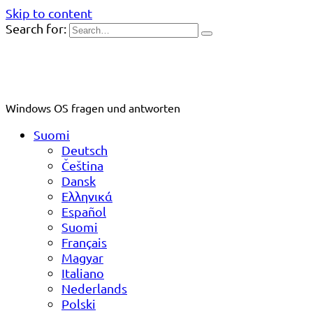
Skip to content
Search for:
Windows OS fragen und antworten
Suomi
Deutsch
Čeština
Dansk
Ελληνικά
Español
Suomi
Français
Magyar
Italiano
Nederlands
Polski