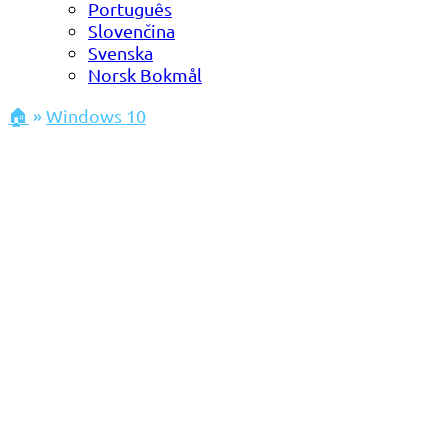
Português
Slovenčina
Svenska
Norsk Bokmål
🏠
»
Windows 10