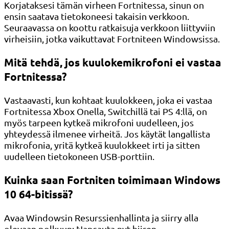
Korjataksesi tämän virheen Fortnitessa, sinun on
ensin saatava tietokoneesi takaisin verkkoon.
Seuraavassa on koottu ratkaisuja verkkoon liittyviin
virheisiin, jotka vaikuttavat Fortniteen Windowsissa.
Mitä tehdä, jos kuulokemikrofoni ei vastaa
Fortnitessa?
Vastaavasti, kun kohtaat kuulokkeen, joka ei vastaa
Fortnitessa Xbox Onella, Switchillä tai PS 4:llä, on
myös tarpeen kytkeä mikrofoni uudelleen, jos
yhteydessä ilmenee virheitä. Jos käytät langallista
mikrofonia, yritä kytkeä kuulokkeet irti ja sitten
uudelleen tietokoneen USB-porttiin.
Kuinka saan Fortniten toimimaan Windows
10 64-bitissä?
Avaa Windowsin Resurssienhallinta ja siirry alla
olevaan polkuun: Napsauta nyt hiiren