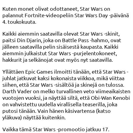
Kuten monet olivat odottaneet, Star Wars on
palannut Fortnite-videopeliin Star Wars Day -päivänä
4. toukokuuta.
Kaikki aiemmin saatavilla olevat Star Wars -skinit,
paitsi Din Djarin, joka on Battle Pass -hahmo, ovat
jälleen saatavilla pelin sisäisestä kaupasta. Kaikki
aiemmin julkaistut Star Wars -purjelentokoneet,
hakkurit ja selkänojat ovat myös nyt saatavilla.
Yllättäen Epic Games ilmoitti tänään, että Star Wars -
juhlat jatkuvat kaksi kokonaista viikkoa, mikä viittaa
siihen, että Star Wars -sisältöä ja skinejä on tulossa.
Darth Vader on melko turvallinen veto viimeaikaisten
vuotojen vuoksi, ja näyttää siltä, ​​​​että Obi-Wan Kenobi
on vahvistettu uudella virallisella teaserilla, joka
putosi tänään. Vain hänen käsivartensa (katso
yläkuva) näyttää kuitenkin.
Vaikka tämä Star Wars -promootio jatkuu 17.