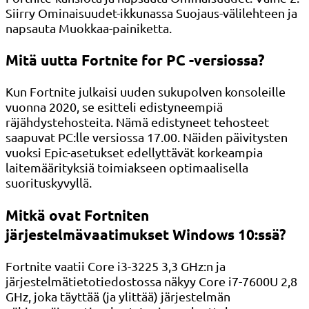
Siirry Ominaisuudet-ikkunassa Suojaus-välilehteen ja
napsauta Muokkaa-painiketta.
Mitä uutta Fortnite for PC -versiossa?
Kun Fortnite julkaisi uuden sukupolven konsoleille
vuonna 2020, se esitteli edistyneempiä
räjähdystehosteita. Nämä edistyneet tehosteet
saapuvat PC:lle versiossa 17.00. Näiden päivitysten
vuoksi Epic-asetukset edellyttävät korkeampia
laitemäärityksiä toimiakseen optimaalisella
suorituskyvyllä.
Mitkä ovat Fortniten
järjestelmävaatimukset Windows 10:ssä?
Fortnite vaatii Core i3-3225 3,3 GHz:n ja
järjestelmätietotiedostossa näkyy Core i7-7600U 2,8
GHz, joka täyttää (ja ylittää) järjestelmän