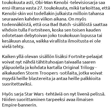
toukokuuta asti, Obi-Wan Kenobi -televisiosarja saa
ensi-iltansa vasta 27. toukokuuta, mikä tarkoittaa, että
Kenobi-skin voi todellakin julkaista milloin tahansa
seuraavien kahden viikon aikana. On myös
todennäköistä, että osa Bad Batch -sisällöstä saattaa
vihdoin tulla Fortniteen, koska sen toisen kauden
odotetaan debytoivan joko toukokuun lopussa tai
kesäkuun alussa, vaikka virallista ilmoitusta ei ole
vielä tehty.
Kaiken yllä olevan sisällön lisäksi Fortnite-pelaajat
voivat nyt nähdä tähtituhoajan taivaalla saaren
yläpuolella ja kohdata kartalla Original Trilogy -
aikakauden Storm Troopers -sotilaita, jotka voivat
myydä heille blastereita ja antaa heille palkkioita
suoritettaviksi.
Myös sarja Star Wars -tehtäviä on nyt livenä pelissä.
Niiden suorittaminen tarpeeksi avaa ilmaisen
Empire-bannerin.