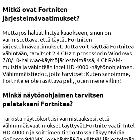
Mitkä ovat Fortniten
järjestelmävaatimukset?
Mutta jos haluat liittyä kaaokseen, sinun on
varmistettava, että täytät Fortniten
järjestelmävaatimukset. Jotta voit käyttää Fortnitea
vähintään, tarvitset 2,4 GHz:n prosessorin Windows
7/8/10- tai Mac-käyttöjärjestelmässä, 4 Gt RAM-
muistia ja vähintään Intel HD 4000 -näytönohjaimen.
Vähimmäistiedot, joita tarvitset: Kuten sanoimme,
Fortnite ei ole rasittava peli, joten mene villiin!
Minkä näytönohjaimen tarvitsen
pelatakseni Fortnitea?
Tarkista näyttökorttisi varmistaaksesi, että
vähimmäisvaatimukset täyttyvät.Fortnite vaatii Intel
HD 4000:n ja soittimen tiedostossa näkyy Nvidia
GeForce 940MX, joka täyttää (ja ylittää) järjestelmän