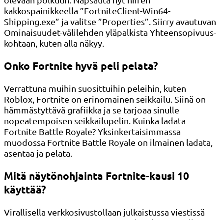
kakkospainikkeella ”FortniteClient-Win64-
Shipping.exe” ja valitse ”Properties”. Siirry avautuvan
Ominaisuudet-välilehden yläpalkista Yhteensopivuus-
kohtaan, kuten alla näkyy.
Onko Fortnite hyvä peli pelata?
Verrattuna muihin suosittuihin peleihin, kuten
Roblox, Fortnite on erinomainen seikkailu. Siinä on
hämmästyttävä grafiikka ja se tarjoaa sinulle
nopeatempoisen seikkailupelin. Kuinka ladata
Fortnite Battle Royale? Yksinkertaisimmassa
muodossa Fortnite Battle Royale on ilmainen ladata,
asentaa ja pelata.
Mitä näytönohjainta Fortnite-kausi 10
käyttää?
Virallisella verkkosivustollaan julkaistussa viestissä