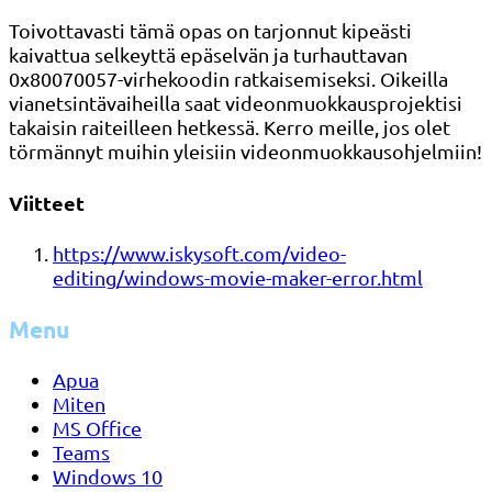
Toivottavasti tämä opas on tarjonnut kipeästi
kaivattua selkeyttä epäselvän ja turhauttavan
0x80070057-virhekoodin ratkaisemiseksi. Oikeilla
vianetsintävaiheilla saat videonmuokkausprojektisi
takaisin raiteilleen hetkessä. Kerro meille, jos olet
törmännyt muihin yleisiin videonmuokkausohjelmiin!
Viitteet
https://www.iskysoft.com/video-
editing/windows-movie-maker-error.html
Menu
Apua
Miten
MS Office
Teams
Windows 10