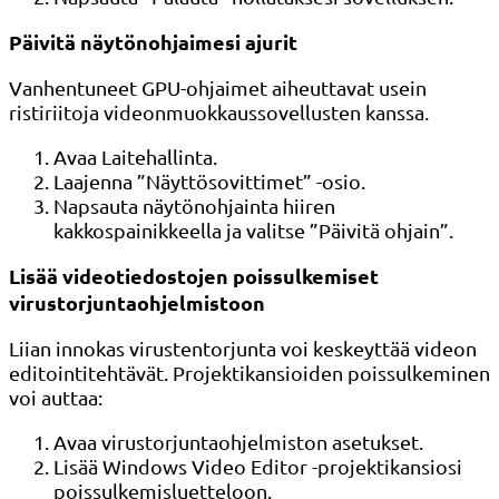
Päivitä näytönohjaimesi ajurit
Vanhentuneet GPU-ohjaimet aiheuttavat usein
ristiriitoja videonmuokkaussovellusten kanssa.
Avaa Laitehallinta.
Laajenna ”Näyttösovittimet” -osio.
Napsauta näytönohjainta hiiren
kakkospainikkeella ja valitse ”Päivitä ohjain”.
Lisää videotiedostojen poissulkemiset
virustorjuntaohjelmistoon
Liian innokas virustentorjunta voi keskeyttää videon
editointitehtävät. Projektikansioiden poissulkeminen
voi auttaa:
Avaa virustorjuntaohjelmiston asetukset.
Lisää Windows Video Editor -projektikansiosi
poissulkemisluetteloon.