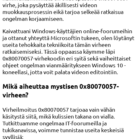
virhe, joka pysäyttää äkillisesti videon
muokkausprosessin eikä tarjoa selkeää ratkaisua
ongelman korjaamiseen.
Kaivattuani Windows-käyttäjien online-foorumeihin
ja ottanut yhteyttä Microsoftin tukeen, olen löytänyt
useita tehokkaita tekniikoita tämän virheen
ratkaisemiseksi. Tässä oppaassa käymme läpi
0x80070057-virhekoodin eri syitä sekä vaiheittaiset
ohjeet ongelman vianmääritykseen Windows 10 -
koneellasi, jotta voit palata videon editointiin.
Mikä aiheuttaa mystisen 0x80070057-
virheen?
Virheilmoitus 0x80070057 tarjoaa vain vähän
käsitystä siitä, mikä kulissien takana on vialla.
Tutkittuamme ongelmaa IT-foorumeilla ja
tukikanavissa, voimme tunnistaa useita keskeisiä
syyllisiä: