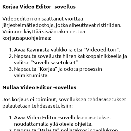
Korjaa Video Editor -sovellus
Videoeditori on saattanut vioittaa
järjestelmätiedostoja, jotka aiheuttavat ristiriidan.
Voimme käyttää sisäänrakennettua
korjausapuohjelmaa:
Avaa Käynnistä-valikko ja etsi ”Videoeditori”.
Napsauta sovellusta hiiren kakkospainikkeella ja
valitse ”Sovellusasetukset”.
Napsauta ”Korjaa” ja odota prosessin
valmistumista.
Nollaa Video Editor -sovellus
Jos korjaus ei toiminut, sovelluksen tehdasasetukset
palautetaan tehdasasetuksiin:
Avaa Video Editor -sovelluksen asetukset
noudattamalla yllä olevia ohjeita.
Napsauta ”Palauta” nollataksesi sovelluksen.