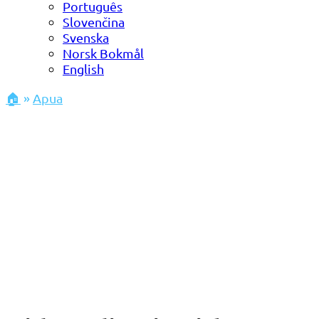
Português
Slovenčina
Svenska
Norsk Bokmål
English
🏠
»
Apua