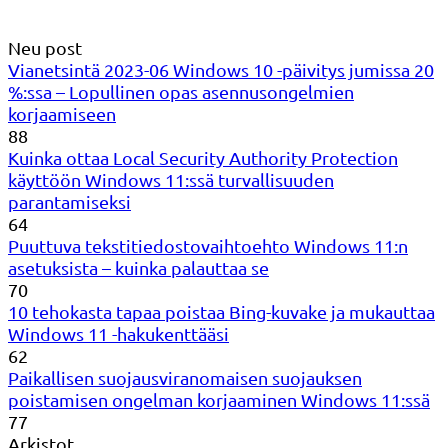
Neu post
Vianetsintä 2023-06 Windows 10 -päivitys jumissa 20
%:ssa – Lopullinen opas asennusongelmien
korjaamiseen
88
Kuinka ottaa Local Security Authority Protection
käyttöön Windows 11:ssä turvallisuuden
parantamiseksi
64
Puuttuva tekstitiedostovaihtoehto Windows 11:n
asetuksista – kuinka palauttaa se
70
10 tehokasta tapaa poistaa Bing-kuvake ja mukauttaa
Windows 11 -hakukenttääsi
62
Paikallisen suojausviranomaisen suojauksen
poistamisen ongelman korjaaminen Windows 11:ssä
77
Arkistot