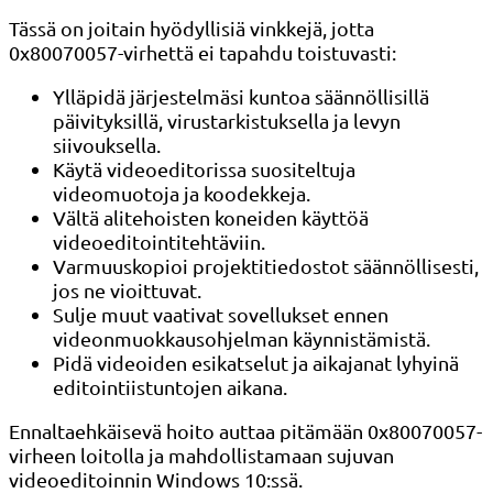
Tässä on joitain hyödyllisiä vinkkejä, jotta
0x80070057-virhettä ei tapahdu toistuvasti:
Ylläpidä järjestelmäsi kuntoa säännöllisillä
päivityksillä, virustarkistuksella ja levyn
siivouksella.
Käytä videoeditorissa suositeltuja
videomuotoja ja koodekkeja.
Vältä alitehoisten koneiden käyttöä
videoeditointitehtäviin.
Varmuuskopioi projektitiedostot säännöllisesti,
jos ne vioittuvat.
Sulje muut vaativat sovellukset ennen
videonmuokkausohjelman käynnistämistä.
Pidä videoiden esikatselut ja aikajanat lyhyinä
editointiistuntojen aikana.
Ennaltaehkäisevä hoito auttaa pitämään 0x80070057-
virheen loitolla ja mahdollistamaan sujuvan
videoeditoinnin Windows 10:ssä.