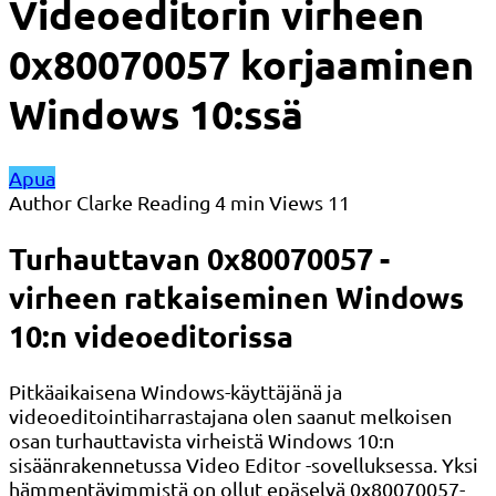
Videoeditorin virheen
0x80070057 korjaaminen
Windows 10:ssä
Apua
Author
Clarke
Reading
4 min
Views
11
Turhauttavan 0x80070057 -
virheen ratkaiseminen Windows
10:n videoeditorissa
Pitkäaikaisena Windows-käyttäjänä ja
videoeditointiharrastajana olen saanut melkoisen
osan turhauttavista virheistä Windows 10:n
sisäänrakennetussa Video Editor -sovelluksessa. Yksi
hämmentävimmistä on ollut epäselvä 0x80070057-