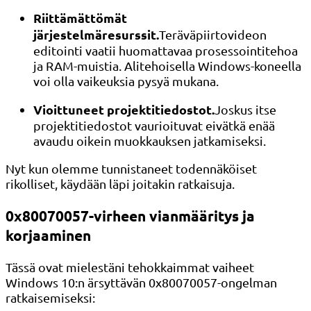
Riittämättömät
järjestelmäresurssit.
Teräväpiirtovideon
editointi vaatii huomattavaa prosessointitehoa
ja RAM-muistia. Alitehoisella Windows-koneella
voi olla vaikeuksia pysyä mukana.
Vioittuneet projektitiedostot.
Joskus itse
projektitiedostot vaurioituvat eivätkä enää
avaudu oikein muokkauksen jatkamiseksi.
Nyt kun olemme tunnistaneet todennäköiset
rikolliset, käydään läpi joitakin ratkaisuja.
0x80070057-virheen vianmääritys ja
korjaaminen
Tässä ovat mielestäni tehokkaimmat vaiheet
Windows 10:n ärsyttävän 0x80070057-ongelman
ratkaisemiseksi: