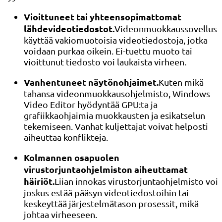
Vioittuneet tai yhteensopimattomat
lähdevideotiedostot.
Videonmuokkaussovellus
käyttää vakiomuotoisia videotiedostoja, jotka
voidaan purkaa oikein. Ei-tuettu muoto tai
vioittunut tiedosto voi laukaista virheen.
Vanhentuneet näytönohjaimet.
Kuten mikä
tahansa videonmuokkausohjelmisto, Windows
Video Editor hyödyntää GPU:ta ja
grafiikkaohjaimia muokkausten ja esikatselun
tekemiseen. Vanhat kuljettajat voivat helposti
aiheuttaa konflikteja.
Kolmannen osapuolen
virustorjuntaohjelmiston aiheuttamat
häiriöt.
Liian innokas virustorjuntaohjelmisto voi
joskus estää pääsyn videotiedostoihin tai
keskeyttää järjestelmätason prosessit, mikä
johtaa virheeseen.