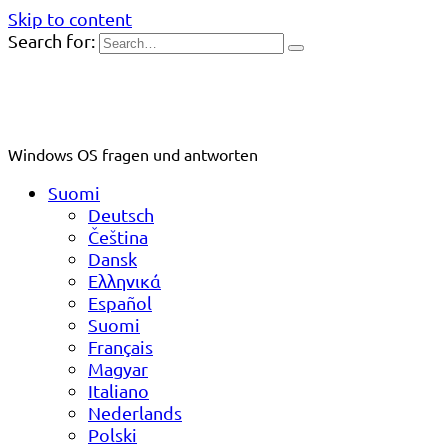
Skip to content
Search for:
Windows OS fragen und antworten
Suomi
Deutsch
Čeština
Dansk
Ελληνικά
Español
Suomi
Français
Magyar
Italiano
Nederlands
Polski