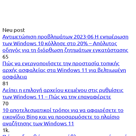
Neu post
Αντιμετώπιση προβλημάτων 2023-06 Η ενημέρωση
των Windows 10 κόλλησε στο 20% – Απόλυτος
οδηγός για τη διόρθωση ζητημάτων εγκατάστασης
65
Πώς να ενεργοποιήσετε την προστασία τοπικής
αρχής ασφαλείας στα Windows 11 για βελτιωμένη
ασφάλεια
81
Λείπει η επιλογή αρχείου κειμένου στις ρυθμίσεις
των Windows 11 – Πώς να την επαναφέρετε
70
10 αποτελεσματικοί τρόποι για να αφαιρέσετε το
εικονίδιο Bing και να προσαρμόσετε το πλαίσιο
αναζήτησης των Windows 11
1k.