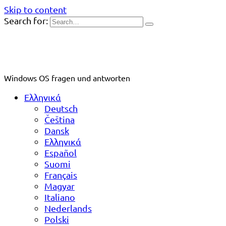
Skip to content
Search for:
Windows OS fragen und antworten
Ελληνικά
Deutsch
Čeština
Dansk
Ελληνικά
Español
Suomi
Français
Magyar
Italiano
Nederlands
Polski