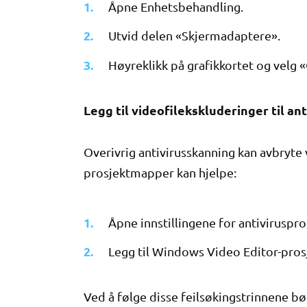
Åpne Enhetsbehandling.
Utvid delen «Skjermadaptere».
Høyreklikk på grafikkortet og velg 
Legg til videofilekskluderinger til a
Overivrig antivirusskanning kan avbryte
prosjektmapper kan hjelpe:
Åpne innstillingene for antiviruspr
Legg til Windows Video Editor-prosj
Ved å følge disse feilsøkingstrinnene b