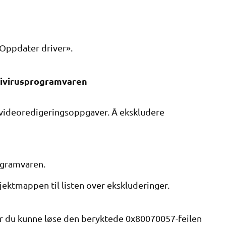
«Oppdater driver».
ntivirusprogramvaren
 videoredigeringsoppgaver. Å ekskludere
ogramvaren.
ektmappen til listen over ekskluderinger.
ør du kunne løse den beryktede 0x80070057-feilen