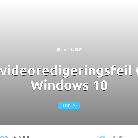
🏠
»
HJELP
 videoredigeringsfeil
Windows 10
HJELP
READING
VIEWS