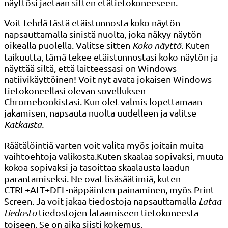
näyttösi jaetaan sitten etätietokoneeseen.
Voit tehdä tästä etäistunnosta koko näytön
napsauttamalla sinistä nuolta, joka näkyy näytön
oikealla puolella. Valitse sitten
Koko näyttö
. Kuten
taikuutta, tämä tekee etäistunnostasi koko näytön ja
näyttää siltä, ​​että laitteessasi on Windows
natiivikäyttöinen! Voit nyt avata jokaisen Windows-
tietokoneellasi olevan sovelluksen
Chromebookistasi. Kun olet valmis lopettamaan
jakamisen, napsauta nuolta uudelleen ja valitse
Katkaista.
Räätälöintiä varten voit valita myös joitain muita
vaihtoehtoja valikosta.Kuten skaalaa sopivaksi, muuta
kokoa sopivaksi ja tasoittaa skaalausta laadun
parantamiseksi. Ne ovat lisäsäätimiä, kuten
CTRL+ALT+DEL-näppäinten painaminen, myös Print
Screen. Ja voit jakaa tiedostoja napsauttamalla
Lataa
tiedosto
tiedostojen lataamiseen tietokoneesta
toiseen. Se on aika siisti kokemus.