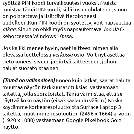
syöttää PIN-koodi turvallisuutesi vuoksi. Muista
muistaa tämä PIN-koodi, sillä jos unohdat sen, sinun
on poistettava ja lisättävä tietokoneesi
uudelleen.Kun PIN-koodi on syötetty, voit napsauttaa
alkaa
. Sinun on ehkä myös napsautettava
Joo
UAC-
kehotteessa Windows 10:ssä.
Jos kaikki menee hyvin, näet laitteesi nimen alla
olevassa luettelossa
verkossa
osio. Voit nyt asettaa
tietokoneesi sivuun ja siirtyä laitteeseen, johon
haluat suoratoistaa sen.
(Tämä on valinnainen)
Ennen kuin jatkat, saatat haluta
muuttaa näytön tarkkuusasetuksiasi vastaamaan
laitetta, jolla suoratoistat. Tämä varmistaa, että se
täyttää koko näytön (eikä skaalaudu väärin.) Koska
käytämme korkearesoluutioista Surface Laptop 3 -
laitetta, muutimme resoluution (2496 x 1664) arvoon
(1920 x 1080) vastaamaan Google Pixelbook Go:n
näyttö.