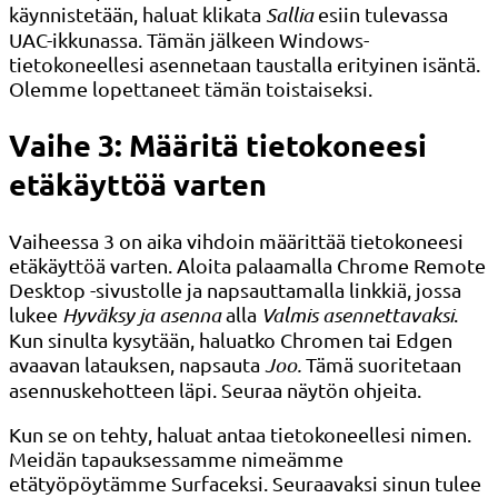
käynnistetään, haluat klikata
Sallia
esiin tulevassa
UAC-ikkunassa. Tämän jälkeen Windows-
tietokoneellesi asennetaan taustalla erityinen isäntä.
Olemme lopettaneet tämän toistaiseksi.
Vaihe 3: Määritä tietokoneesi
etäkäyttöä varten
Vaiheessa 3 on aika vihdoin määrittää tietokoneesi
etäkäyttöä varten. Aloita palaamalla Chrome Remote
Desktop -sivustolle ja napsauttamalla linkkiä, jossa
lukee
Hyväksy ja asenna
alla
Valmis asennettavaksi
.
Kun sinulta kysytään, haluatko Chromen tai Edgen
avaavan latauksen, napsauta
Joo.
Tämä suoritetaan
asennuskehotteen läpi. Seuraa näytön ohjeita.
Kun se on tehty, haluat antaa tietokoneellesi nimen.
Meidän tapauksessamme nimeämme
etätyöpöytämme Surfaceksi. Seuraavaksi sinun tulee