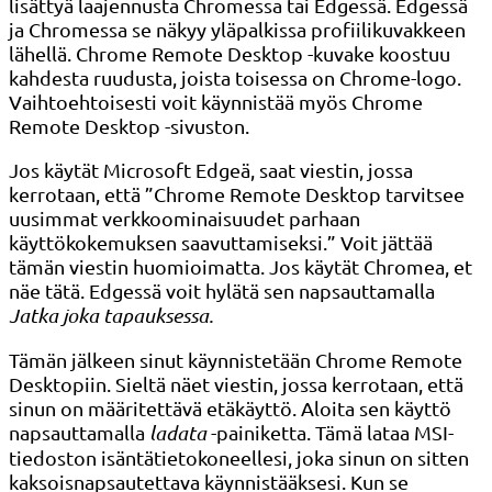
lisättyä laajennusta Chromessa tai Edgessä. Edgessä
ja Chromessa se näkyy yläpalkissa profiilikuvakkeen
lähellä. Chrome Remote Desktop -kuvake koostuu
kahdesta ruudusta, joista toisessa on Chrome-logo.
Vaihtoehtoisesti voit käynnistää myös Chrome
Remote Desktop -sivuston.
Jos käytät Microsoft Edgeä, saat viestin, jossa
kerrotaan, että ”Chrome Remote Desktop tarvitsee
uusimmat verkkoominaisuudet parhaan
käyttökokemuksen saavuttamiseksi.” Voit jättää
tämän viestin huomioimatta. Jos käytät Chromea, et
näe tätä. Edgessä voit hylätä sen napsauttamalla
Jatka joka tapauksessa.
Tämän jälkeen sinut käynnistetään Chrome Remote
Desktopiin. Sieltä näet viestin, jossa kerrotaan, että
sinun on määritettävä etäkäyttö. Aloita sen käyttö
napsauttamalla
ladata
-painiketta. Tämä lataa MSI-
tiedoston isäntätietokoneellesi, joka sinun on sitten
kaksoisnapsautettava käynnistääksesi. Kun se