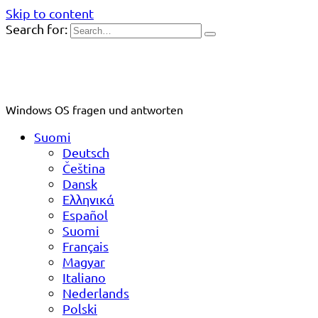
Skip to content
Search for:
Windows OS fragen und antworten
Suomi
Deutsch
Čeština
Dansk
Ελληνικά
Español
Suomi
Français
Magyar
Italiano
Nederlands
Polski