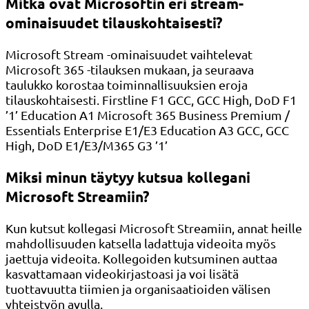
Mitkä ovat Microsoftin eri stream-
ominaisuudet tilauskohtaisesti?
Microsoft Stream -ominaisuudet vaihtelevat
Microsoft 365 -tilauksen mukaan, ja seuraava
taulukko korostaa toiminnallisuuksien eroja
tilauskohtaisesti. Firstline F1 GCC, GCC High, DoD F1
’1’ Education A1 Microsoft 365 Business Premium /
Essentials Enterprise E1/E3 Education A3 GCC, GCC
High, DoD E1/E3/M365 G3 ’1’
Miksi minun täytyy kutsua kollegani
Microsoft Streamiin?
Kun kutsut kollegasi Microsoft Streamiin, annat heille
mahdollisuuden katsella ladattuja videoita myös
jaettuja videoita. Kollegoiden kutsuminen auttaa
kasvattamaan videokirjastoasi ja voi lisätä
tuottavuutta tiimien ja organisaatioiden välisen
yhteistyön avulla.