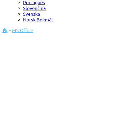
Português
Slovenčina
Svenska
Norsk Bokmål
🏠
»
MS Office