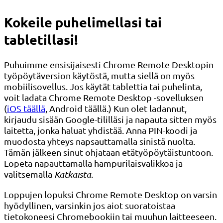
Kokeile puhelimellasi tai
tabletillasi!
Puhuimme ensisijaisesti Chrome Remote Desktopin
työpöytäversion käytöstä, mutta siellä on myös
mobiilisovellus. Jos käytät tablettia tai puhelinta,
voit ladata Chrome Remote Desktop -sovelluksen
(
iOS täällä
, Android täällä.) Kun olet ladannut,
kirjaudu sisään Google-tililläsi ja napauta sitten myös
laitetta, jonka haluat yhdistää. Anna PIN-koodi ja
muodosta yhteys napsauttamalla sinistä nuolta.
Tämän jälkeen sinut ohjataan etätyöpöytäistuntoon.
Lopeta napauttamalla hampurilaisvalikkoa ja
valitsemalla
Katkaista
.
Loppujen lopuksi Chrome Remote Desktop on varsin
hyödyllinen, varsinkin jos aiot suoratoistaa
tietokoneesi Chromebookiin tai muuhun laitteeseen.