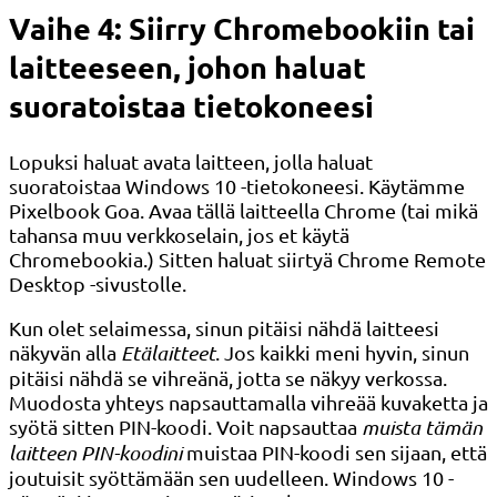
Vaihe 4: Siirry Chromebookiin tai
laitteeseen, johon haluat
suoratoistaa tietokoneesi
Lopuksi haluat avata laitteen, jolla haluat
suoratoistaa Windows 10 -tietokoneesi. Käytämme
Pixelbook Goa. Avaa tällä laitteella Chrome (tai mikä
tahansa muu verkkoselain, jos et käytä
Chromebookia.) Sitten haluat siirtyä Chrome Remote
Desktop -sivustolle.
Kun olet selaimessa, sinun pitäisi nähdä laitteesi
näkyvän alla
Etälaitteet
. Jos kaikki meni hyvin, sinun
pitäisi nähdä se vihreänä, jotta se näkyy verkossa.
Muodosta yhteys napsauttamalla vihreää kuvaketta ja
syötä sitten PIN-koodi. Voit napsauttaa
muista tämän
laitteen PIN-koodini
muistaa PIN-koodi sen sijaan, että
joutuisit syöttämään sen uudelleen. Windows 10 -