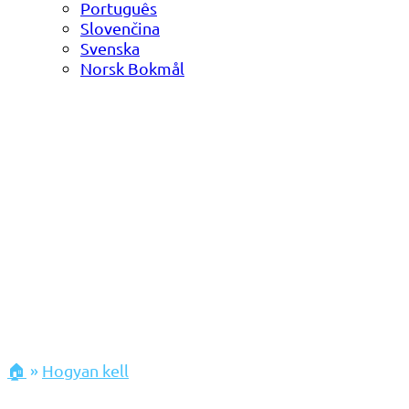
Português
Slovenčina
Svenska
Norsk Bokmål
🏠
»
Hogyan kell