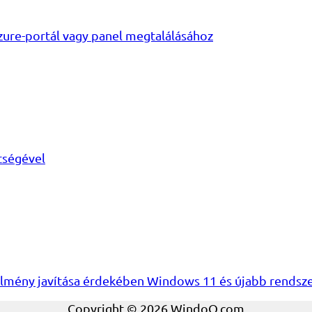
zure-portál vagy panel megtalálásához
tségével
élmény javítása érdekében Windows 11 és újabb rendsz
Copyright © 2026 WindoQ.com