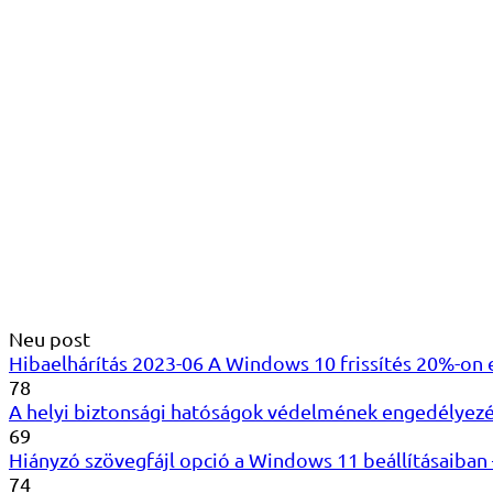
Neu post
Hibaelhárítás 2023-06 A Windows 10 frissítés 20%-on
78
A helyi biztonsági hatóságok védelmének engedélyez
69
Hiányzó szövegfájl opció a Windows 11 beállításaiban –
74