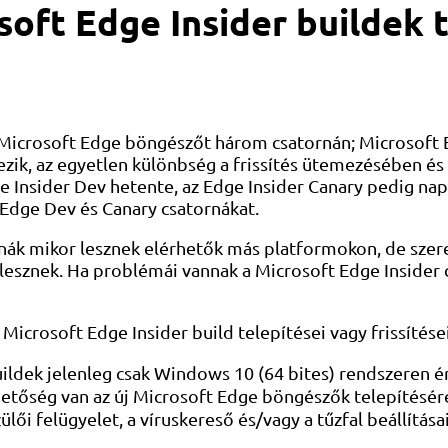
osoft Edge Insider buildek 
 Microsoft Edge böngészőt három csatornán; Microsoft 
k, az egyetlen különbség a frissítés ütemezésében és 
 Insider Dev hetente, az Edge Insider Canary pedig napi 
 Edge Dev és Canary csatornákat.
rnák mikor lesznek elérhetők más platformokon, de szer
lesznek. Ha problémái vannak a Microsoft Edge Insider c
 Microsoft Edge Insider build telepítései vagy frissítése
uildek jelenleg csak Windows 10 (64 bites) rendszeren 
ehetőség van az új Microsoft Edge böngészők telepítésé
ülői felügyelet, a víruskereső és/vagy a tűzfal beállítás