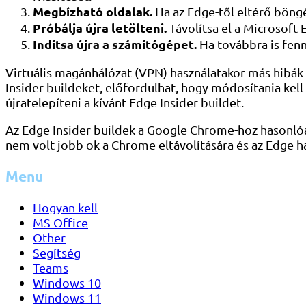
Megbízható oldalak.
Ha az Edge-től eltérő böngé
Próbálja újra letölteni.
Távolítsa el a Microsoft 
Indítsa újra a számítógépet.
Ha továbbra is fenná
Virtuális magánhálózat (VPN) használatakor más hibák 
Insider buildeket, előfordulhat, hogy módosítania kel
újratelepíteni a kívánt Edge Insider buildet.
Az Edge Insider buildek a Google Chrome-hoz hasonlóa
nem volt jobb ok a Chrome eltávolítására és az Edge h
Menu
Hogyan kell
MS Office
Other
Segítség
Teams
Windows 10
Windows 11