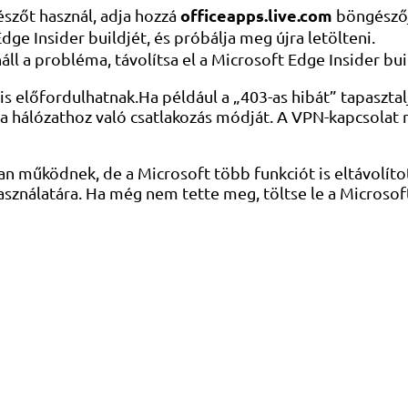
officeapps.live.com
szőt használ, adja hozzá
böngészőj
Edge Insider buildjét, és próbálja meg újra letölteni.
ll a probléma, távolítsa el a Microsoft Edge Insider buil
is előfordulhatnak.Ha például a „403-as hibát” tapaszta
l a hálózathoz való csatlakozás módját. A VPN-kapcsolat
n működnek, de a Microsoft több funkciót is eltávolíto
asználatára. Ha még nem tette meg, töltse le a Microso