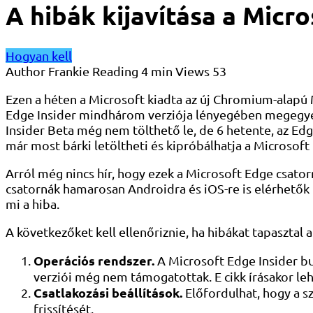
A hibák kijavítása a Micr
Hogyan kell
Author
Frankie
Reading
4 min
Views
53
Ezen a héten a Microsoft kiadta az új Chromium-alapú
Edge Insider mindhárom verziója lényegében megegyezi
Insider Beta még nem tölthető le, de 6 hetente, az Edge
már most bárki letöltheti és kipróbálhatja a Microsoft
Arról még nincs hír, hogy ezek a Microsoft Edge csato
csatornák hamarosan Androidra és iOS-re is elérhetők 
mi a hiba.
A következőket kell ellenőriznie, ha hibákat tapasztal a
Operációs rendszer.
A Microsoft Edge Insider b
verziói még nem támogatottak. E cikk írásakor l
Csatlakozási beállítások.
Előfordulhat, hogy a sz
frissítését.