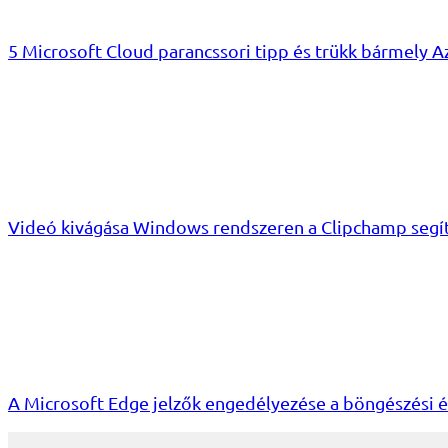
5 Microsoft Cloud parancssori tipp és trükk bármely A
Videó kivágása Windows rendszeren a Clipchamp segí
A Microsoft Edge jelzők engedélyezése a böngészési 