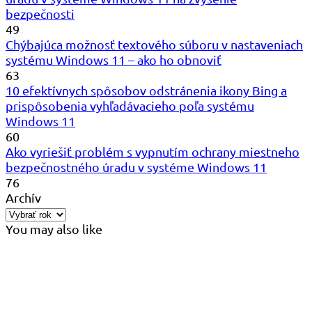
bezpečnosti
49
Chýbajúca možnosť textového súboru v nastaveniach
systému Windows 11 – ako ho obnoviť
63
10 efektívnych spôsobov odstránenia ikony Bing a
prispôsobenia vyhľadávacieho poľa systému
Windows 11
60
Ako vyriešiť problém s vypnutím ochrany miestneho
bezpečnostného úradu v systéme Windows 11
76
Archív
You may also like