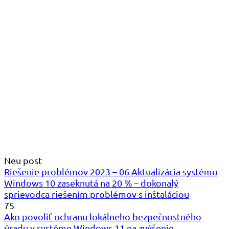
Neu post
Riešenie problémov 2023 – 06 Aktualizácia systému
Windows 10 zaseknutá na 20 % – dokonalý
sprievodca riešením problémov s inštaláciou
75
Ako povoliť ochranu lokálneho bezpečnostného
úradu v systéme Windows 11 na zvýšenie