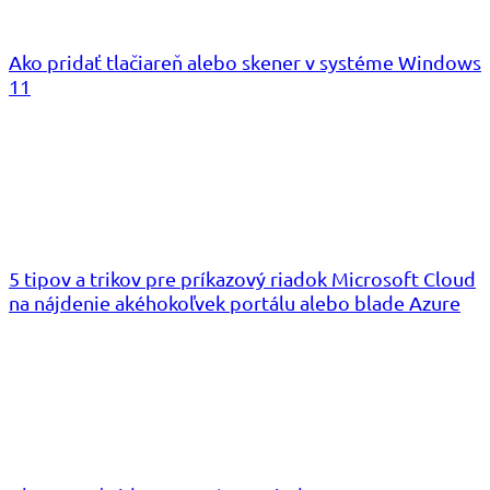
Ako pridať tlačiareň alebo skener v systéme Windows
11
5 tipov a trikov pre príkazový riadok Microsoft Cloud
na nájdenie akéhokoľvek portálu alebo blade Azure