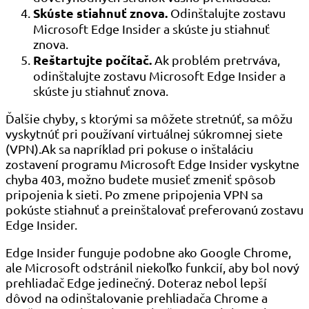
Skúste stiahnuť znova.
Odinštalujte zostavu
Microsoft Edge Insider a skúste ju stiahnuť
znova.
Reštartujte počítač.
Ak problém pretrváva,
odinštalujte zostavu Microsoft Edge Insider a
skúste ju stiahnuť znova.
Ďalšie chyby, s ktorými sa môžete stretnúť, sa môžu
vyskytnúť pri používaní virtuálnej súkromnej siete
(VPN).Ak sa napríklad pri pokuse o inštaláciu
zostavení programu Microsoft Edge Insider vyskytne
chyba 403, možno budete musieť zmeniť spôsob
pripojenia k sieti. Po zmene pripojenia VPN sa
pokúste stiahnuť a preinštalovať preferovanú zostavu
Edge Insider.
Edge Insider funguje podobne ako Google Chrome,
ale Microsoft odstránil niekoľko funkcií, aby bol nový
prehliadač Edge jedinečný. Doteraz nebol lepší
dôvod na odinštalovanie prehliadača Chrome a