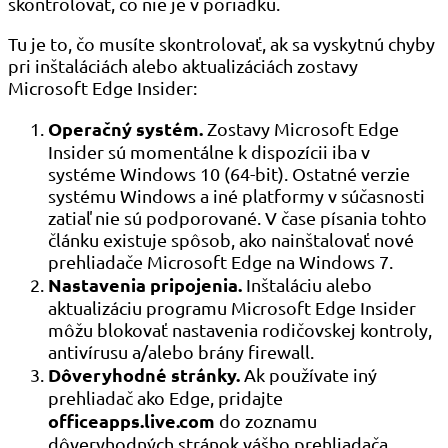
skontrolovať, čo nie je v poriadku.
Tu je to, čo musíte skontrolovať, ak sa vyskytnú chyby
pri inštaláciách alebo aktualizáciách zostavy
Microsoft Edge Insider:
Operačný systém.
Zostavy Microsoft Edge
Insider sú momentálne k dispozícii iba v
systéme Windows 10 (64-bit). Ostatné verzie
systému Windows a iné platformy v súčasnosti
zatiaľ nie sú podporované. V čase písania tohto
článku existuje spôsob, ako nainštalovať nové
prehliadače Microsoft Edge na Windows 7.
Nastavenia pripojenia.
Inštaláciu alebo
aktualizáciu programu Microsoft Edge Insider
môžu blokovať nastavenia rodičovskej kontroly,
antivírusu a/alebo brány firewall.
Dôveryhodné stránky.
Ak používate iný
prehliadač ako Edge, pridajte
officeapps.live.com
do zoznamu
dôveryhodných stránok vášho prehliadača.