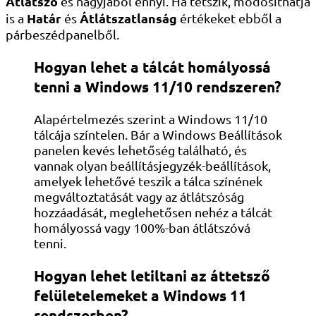
Átlátszó
és nagyjából ennyi. Ha tetszik, módosíthatja
Határ
Átlátszatlanság
is a
és
értékeket ebből a
párbeszédpanelből.
Hogyan lehet a tálcát homályossá
tenni a Windows 11/10 rendszeren?
Alapértelmezés szerint a Windows 11/10
tálcája színtelen. Bár a Windows Beállítások
panelen kevés lehetőség található, és
vannak olyan beállításjegyzék-beállítások,
amelyek lehetővé teszik a tálca színének
megváltoztatását vagy az átlátszóság
hozzáadását, meglehetősen nehéz a tálcát
homályossá vagy 100%-ban átlátszóvá
tenni.
Hogyan lehet letiltani az áttetsző
felületelemeket a Windows 11
rendszerben?