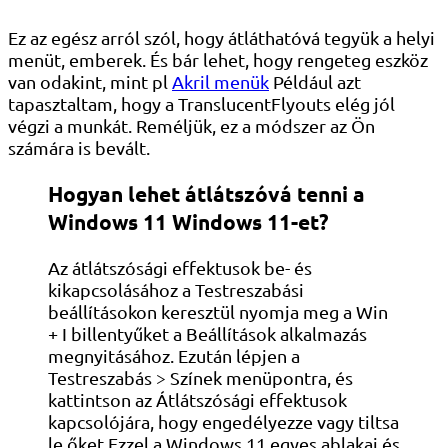
Ez az egész arról szól, hogy átláthatóvá tegyük a helyi
menüt, emberek. És bár lehet, hogy rengeteg eszköz
van odakint, mint pl
Akril menük
Például azt
tapasztaltam, hogy a TranslucentFlyouts elég jól
végzi a munkát. Reméljük, ez a módszer az Ön
számára is bevált.
Hogyan lehet átlátszóvá tenni a
Windows 11 Windows 11-et?
Az átlátszósági effektusok be- és
kikapcsolásához a Testreszabási
beállításokon keresztül nyomja meg a Win
+ I billentyűket a Beállítások alkalmazás
megnyitásához. Ezután lépjen a
Testreszabás > Színek menüpontra, és
kattintson az Átlátszósági effektusok
kapcsolójára, hogy engedélyezze vagy tiltsa
le őket.Ezzel a Windows 11 egyes ablakai és