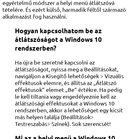
egyértelmű módszer a helyi menü átlátszóvá
tételére. És ezért külső, harmadik féltől származó
alkalmazást fog használni.
Hogyan kapcsolhatom be az
átlátszóságot a Windows 10
rendszerben?
Ha újra be szeretné kapcsolni az
átlátszóságot, nyissa meg a Beállításokat,
navigáljon a Kisegítő lehetőségek > Vizuális
effektusok elemre, és állítsa az „Átlátszó
effektusok” elemet „Be” értékre. Ha pedig
le kell tiltania vagy engedélyeznie kell az
átlátszósági effektusokat a Windows 10
rendszerben, akkor a lehetőséget egy kicsit
más helyen találja (Beállítások>
Testreszabás> Színek). Sok szerencsét!
Mi az a helyi menü a Windows 10