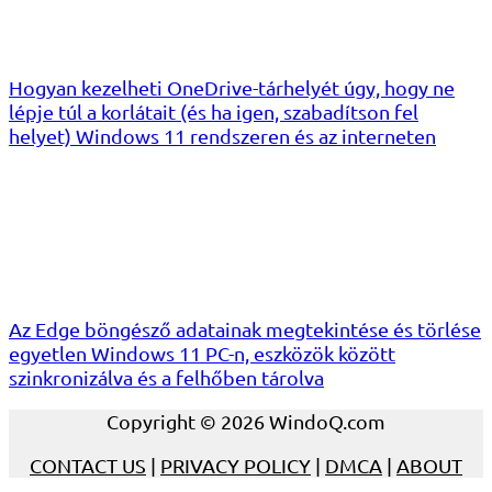
Hogyan kezelheti OneDrive-tárhelyét úgy, hogy ne
lépje túl a korlátait (és ha igen, szabadítson fel
helyet) Windows 11 rendszeren és az interneten
Az Edge böngésző adatainak megtekintése és törlése
egyetlen Windows 11 PC-n, eszközök között
szinkronizálva és a felhőben tárolva
Copyright © 2026 WindoQ.com
CONTACT US
|
PRIVACY POLICY
|
DMCA
|
ABOUT