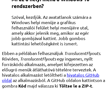
rendszerben?
Szóval, kezdjük. Az avatatlanok számára a
Windows helyi menüje a grafikus
felhasználói felület helyi menüjére utal,
amely akkor jelenik meg, amikor az egér
jobb gombjával kattint. Jobb gombos
kattintási lehetőségként is ismert.
Ebben a példában felhasználjuk
TranslucentFlyouts
.
Röviden,
TranslucentFlyouts
egy ingyenes, nyílt
forráskódú alkalmazás, amelyet kifejezetten az
előugró menük átláthatóvá tételére terveztek. A
hivatalos alkalmazást letöltheti a
hivatalos GitHub
oldal
az alkalmazásból. A GitHub oldalon kattintson a
Kód
Töltse le a ZIP-t
gombra
majd válassza ki
.