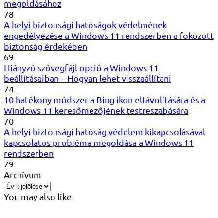
megoldásához
78
A helyi biztonsági hatóságok védelmének
engedélyezése a Windows 11 rendszerben a fokozott
biztonság érdekében
69
Hiányzó szövegfájl opció a Windows 11
beállításaiban – Hogyan lehet visszaállítani
74
10 hatékony módszer a Bing ikon eltávolítására és a
Windows 11 keresőmezőjének testreszabására
70
A helyi biztonsági hatóság védelem kikapcsolásával
kapcsolatos probléma megoldása a Windows 11
rendszerben
79
Archívum
You may also like