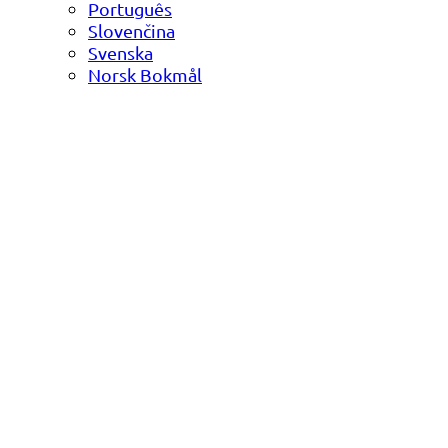
Português
Slovenčina
Svenska
Norsk Bokmål