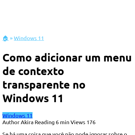
🏠
»
Windows 11
Como adicionar um menu
de contexto
transparente no
Windows 11
Windows 11
Author
Akira
Reading
6 min
Views
176
Se há uma coisa que você não pode ignorar sobre o