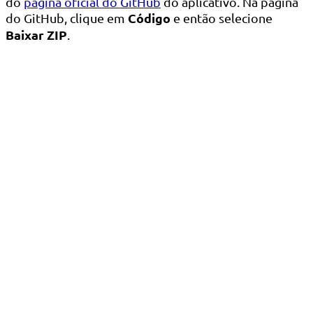
do
página oficial do GitHub
do aplicativo. Na página
Código
do GitHub, clique em
e então selecione
Baixar ZIP
.