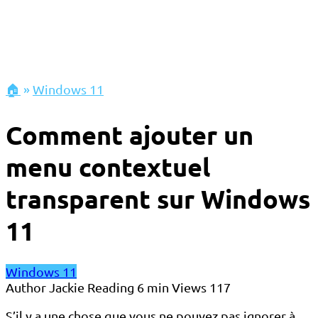
🏠
»
Windows 11
Comment ajouter un
menu contextuel
transparent sur Windows
11
Windows 11
Author
Jackie
Reading
6 min
Views
117
S’il y a une chose que vous ne pouvez pas ignorer à