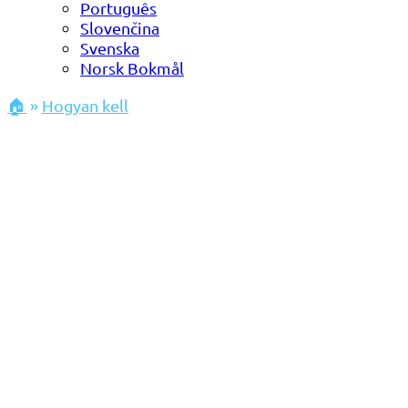
Português
Slovenčina
Svenska
Norsk Bokmål
🏠
»
Hogyan kell