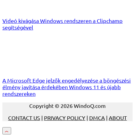
Videó kivágása Windows rendszeren a Clipchamp
segítségével
A Microsoft Edge jelzők engedélyezése a böngészési
élmény javítása érdekében Windows 11 és újabb
rendszereken
Copyright © 2026 WindoQ.com
CONTACT US
|
PRIVACY POLICY
|
DMCA
|
ABOUT