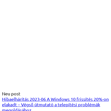
Neu post
Hibaelhárítás 2023-06 A Windows 10 frissítés 20%-on
elakadt – Végső útmutató a telepítési problémák
megoldásához