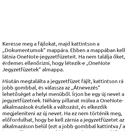
Keresse meg a fájlokat, majd kattintson a
„Dokumentumok” mappára. Ebben a mappában kell
látnia OneNote-jegyzetfüzeteit. Ha nem találja őket,
érdemes ellenőrizni, hogy létezik-e „OneNote
Jegyzetfüzetek” almappa.
Miután megtalálta a jegyzetfüzet fájlt, kattintson rá
jobb gombbal, és válassza az „Átnevezés”
lehetőséget a helyi menüből. Írjon be egy új nevet a
jegyzetfüzetnek. Néhány pillanat múlva a OneNote-
alkalmazások észlelik a változást, és elkezdik
megjeleníteni az új nevet. Ha ez nem történik meg,
előfordulhat, hogy be kell zárnia a jegyzetfüzetet az
alkalmazáson belül (ezt a jobb gombbal kattintva / a