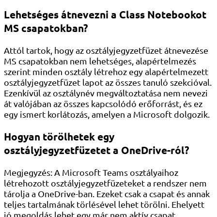
Lehetséges átnevezni a Class Notebookot
MS csapatokban?
Attól tartok, hogy az osztályjegyzetfüzet átnevezése
MS csapatokban nem lehetséges, alapértelmezés
szerint minden osztály létrehoz egy alapértelmezett
osztályjegyzetfüzet lapot az összes tanuló szekcióval.
Ezenkívül az osztálynév megváltoztatása nem nevezi
át valójában az összes kapcsolódó erőforrást, és ez
egy ismert korlátozás, amelyen a Microsoft dolgozik.
Hogyan törölhetek egy
osztályjegyzetfüzetet a OneDrive-ról?
Megjegyzés: A Microsoft Teams osztályaihoz
létrehozott osztályjegyzetfüzeteket a rendszer nem
tárolja a OneDrive-ban. Ezeket csak a csapat és annak
teljes tartalmának törlésével lehet törölni. Ehelyett
jó megoldás lehet egy már nem aktív csapat