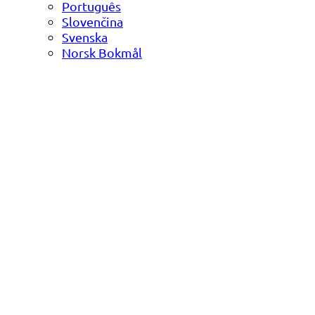
Português
Slovenčina
Svenska
Norsk Bokmål