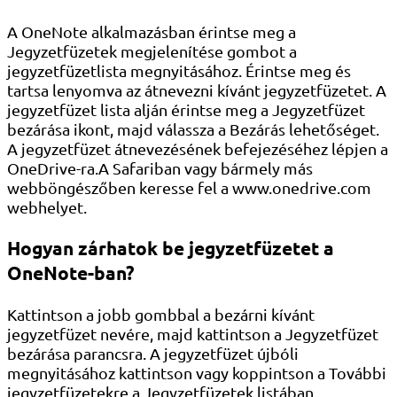
A OneNote alkalmazásban érintse meg a
Jegyzetfüzetek megjelenítése gombot a
jegyzetfüzetlista megnyitásához. Érintse meg és
tartsa lenyomva az átnevezni kívánt jegyzetfüzetet. A
jegyzetfüzet lista alján érintse meg a Jegyzetfüzet
bezárása ikont, majd válassza a Bezárás lehetőséget.
A jegyzetfüzet átnevezésének befejezéséhez lépjen a
OneDrive-ra.A Safariban vagy bármely más
webböngészőben keresse fel a www.onedrive.com
webhelyet.
Hogyan zárhatok be jegyzetfüzetet a
OneNote-ban?
Kattintson a jobb gombbal a bezárni kívánt
jegyzetfüzet nevére, majd kattintson a Jegyzetfüzet
bezárása parancsra. A jegyzetfüzet újbóli
megnyitásához kattintson vagy koppintson a További
jegyzetfüzetekre a Jegyzetfüzetek listában.