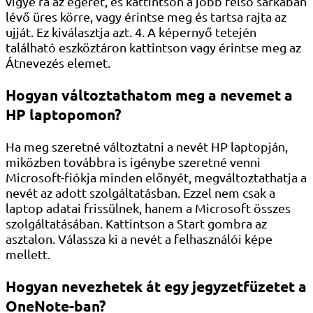
vigye rá az egeret, és kattintson a jobb felső sarkában
lévő üres körre, vagy érintse meg és tartsa rajta az
ujját. Ez kiválasztja azt. 4. A képernyő tetején
található eszköztáron kattintson vagy érintse meg az
Átnevezés elemet.
Hogyan változtathatom meg a nevemet a
HP laptopomon?
Ha meg szeretné változtatni a nevét HP laptopján,
miközben továbbra is igénybe szeretné venni
Microsoft-fiókja minden előnyét, megváltoztathatja a
nevét az adott szolgáltatásban. Ezzel nem csak a
laptop adatai frissülnek, hanem a Microsoft összes
szolgáltatásában. Kattintson a Start gombra az
asztalon. Válassza ki a nevét a felhasználói képe
mellett.
Hogyan nevezhetek át egy jegyzetfüzetet a
OneNote-ban?