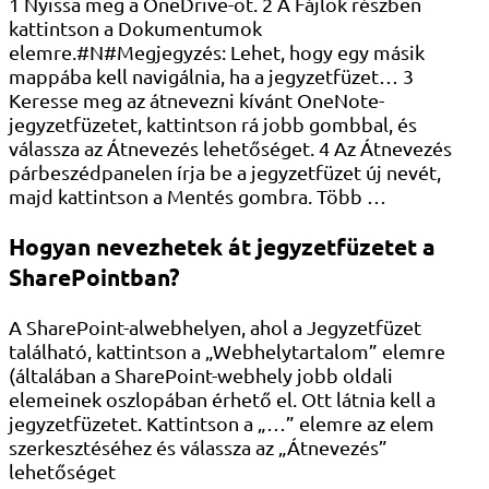
1 Nyissa meg a OneDrive-ot. 2 A Fájlok részben
kattintson a Dokumentumok
elemre.#N#Megjegyzés: Lehet, hogy egy másik
mappába kell navigálnia, ha a jegyzetfüzet… 3
Keresse meg az átnevezni kívánt OneNote-
jegyzetfüzetet, kattintson rá jobb gombbal, és
válassza az Átnevezés lehetőséget. 4 Az Átnevezés
párbeszédpanelen írja be a jegyzetfüzet új nevét,
majd kattintson a Mentés gombra. Több …
Hogyan nevezhetek át jegyzetfüzetet a
SharePointban?
A SharePoint-alwebhelyen, ahol a Jegyzetfüzet
található, kattintson a „Webhelytartalom” elemre
(általában a SharePoint-webhely jobb oldali
elemeinek oszlopában érhető el. Ott látnia kell a
jegyzetfüzetet. Kattintson a „…” elemre az elem
szerkesztéséhez és válassza az „Átnevezés”
lehetőséget