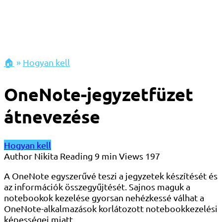
🏠
»
Hogyan kell
OneNote-jegyzetfüzet
átnevezése
Hogyan kell
Author
Nikita
Reading
9 min
Views
197
A OneNote egyszerűvé teszi a jegyzetek készítését és
az információk összegyűjtését. Sajnos maguk a
notebookok kezelése gyorsan nehézkessé válhat a
OneNote-alkalmazások korlátozott notebookkezelési
képességei miatt.