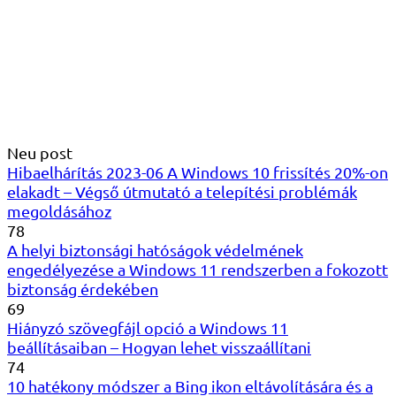
Neu post
Hibaelhárítás 2023-06 A Windows 10 frissítés 20%-on
elakadt – Végső útmutató a telepítési problémák
megoldásához
78
A helyi biztonsági hatóságok védelmének
engedélyezése a Windows 11 rendszerben a fokozott
biztonság érdekében
69
Hiányzó szövegfájl opció a Windows 11
beállításaiban – Hogyan lehet visszaállítani
74
10 hatékony módszer a Bing ikon eltávolítására és a