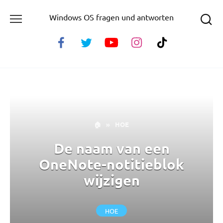
Skip
Windows OS fragen und antworten
to
content
🏠
»
HOE
De naam van een
OneNote-notitieblok
wijzigen
HOE