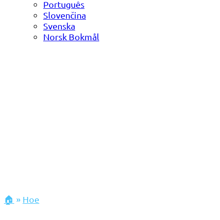
Português
Slovenčina
Svenska
Norsk Bokmål
🏠
»
Hoe