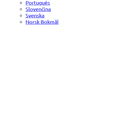
Português
Slovenčina
Svenska
Norsk Bokmål