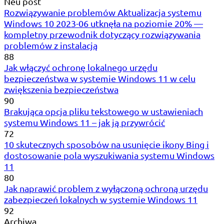
Neu post
Rozwiązywanie problemów Aktualizacja systemu
Windows 10 2023-06 utknęła na poziomie 20% —
kompletny przewodnik dotyczący rozwiązywania
problemów z instalacją
88
Jak włączyć ochronę lokalnego urzędu
bezpieczeństwa w systemie Windows 11 w celu
zwiększenia bezpieczeństwa
90
Brakująca opcja pliku tekstowego w ustawieniach
systemu Windows 11 – jak ją przywrócić
72
10 skutecznych sposobów na usunięcie ikony Bing i
dostosowanie pola wyszukiwania systemu Windows
11
80
Jak naprawić problem z wyłączoną ochroną urzędu
zabezpieczeń lokalnych w systemie Windows 11
92
Archiwa