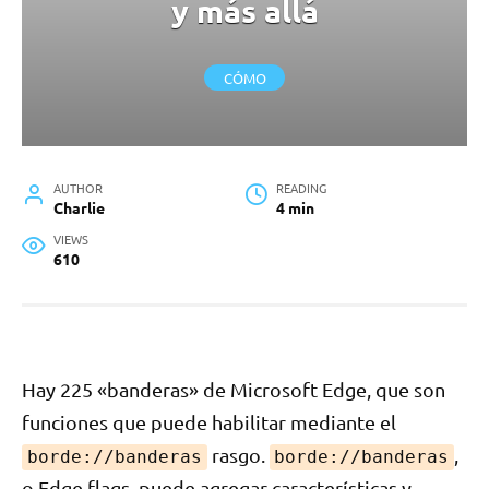
y más allá
CÓMO
AUTHOR
READING
Charlie
4 min
VIEWS
610
Hay 225 «banderas» de Microsoft Edge, que son
funciones que puede habilitar mediante el
rasgo.
,
borde://banderas
borde://banderas
o Edge flags, puede agregar características y