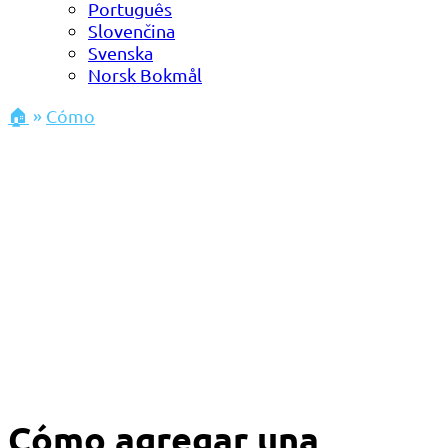
Português
Slovenčina
Svenska
Norsk Bokmål
🏠
»
Cómo
Cómo agregar una