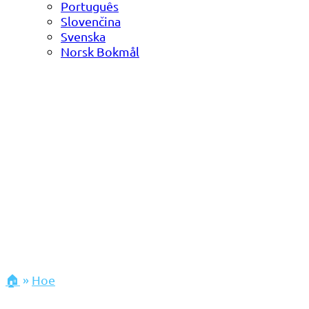
Português
Slovenčina
Svenska
Norsk Bokmål
🏠
»
Hoe