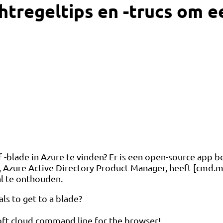
tregeltips en -trucs om een
 -blade in Azure te vinden? Er is een open-source app b
o, Azure Active Directory Product Manager, heeft [cmd
al te onthouden.
als to get to a blade?
ft cloud command line for the browser!