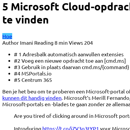
5 Microsoft Cloud-opdrach
te vinden
Hoe
Author
Imani
Reading
8 min
Views
204
# 1 Adresbalk automatisch aanvullen extensies
#2 Voeg een nieuwe opdracht toe aan [cmd.ms]
#3 Gebruik in plaats daarvan cmd.ms/{command}
#4 MSPortals.io
#5 Centrum 365
Ben je het beu om te proberen een Microsoft-portal of
kunnen dit handig vinden
. Microsoft’s Merill Fernand
Microsoft-portals en -blades te gaan zonder ze allema
Are you tired of clicking around in Microsoft port
Introducing
https://t.co/jZV3o3tYP1
your Microso