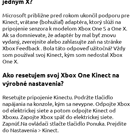
jedným X?
Microsoft približne pred rokom ukončil podporu pre
Kinect, vrátane (bohužiaľ) adaptéra, ktorý slúži na
pripojenie senzora k modelom Xbox One S a One X.
Ak sa domnievate, že adaptér by mal byť znovu
vydaný, zverejnite alebo zahlasujte zaň na stránke
Xbox Feedback . Bola táto odpoveď užitočná? Vždy
som používal svoj Kinect, kým som nedostal Xbox
One X.
Ako resetujem svoj Xbox One Kinect na
výrobné nastavenia?
Resetujte pripojenie Kinectu. Podržte tlačidlo
napájania na konzole, kým sa nevypne. Odpojte Xbox
od elektrickej siete a potom odpojte Kinect od
Xboxu. Zapojte Xbox späť do elektrickej siete.
Zapnúť.Na ovládači stlačte tlačidlo Ponuka. Prejdite
do Nastavenia > Kinect.