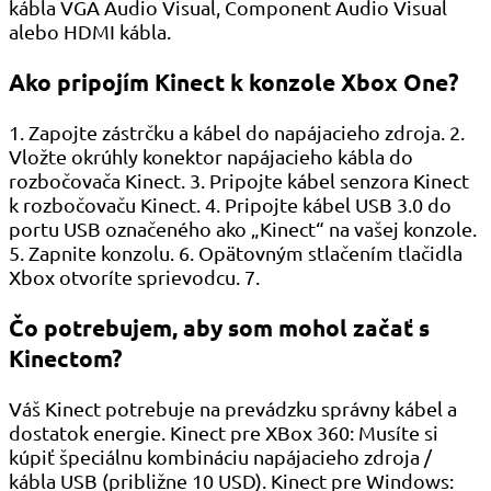
kábla VGA Audio Visual, Component Audio Visual
alebo HDMI kábla.
Ako pripojím Kinect k konzole Xbox One?
1. Zapojte zástrčku a kábel do napájacieho zdroja. 2.
Vložte okrúhly konektor napájacieho kábla do
rozbočovača Kinect. 3. Pripojte kábel senzora Kinect
k rozbočovaču Kinect. 4. Pripojte kábel USB 3.0 do
portu USB označeného ako „Kinect“ na vašej konzole.
5. Zapnite konzolu. 6. Opätovným stlačením tlačidla
Xbox otvoríte sprievodcu. 7.
Čo potrebujem, aby som mohol začať s
Kinectom?
Váš Kinect potrebuje na prevádzku správny kábel a
dostatok energie. Kinect pre XBox 360: Musíte si
kúpiť špeciálnu kombináciu napájacieho zdroja /
kábla USB (približne 10 USD). Kinect pre Windows: