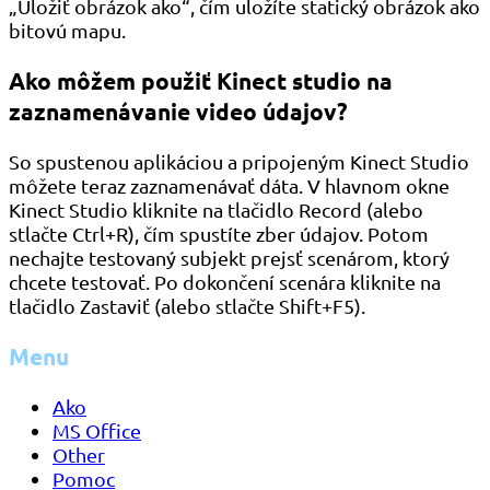
„Uložiť obrázok ako“, čím uložíte statický obrázok ako
bitovú mapu.
Ako môžem použiť Kinect studio na
zaznamenávanie video údajov?
So spustenou aplikáciou a pripojeným Kinect Studio
môžete teraz zaznamenávať dáta. V hlavnom okne
Kinect Studio kliknite na tlačidlo Record (alebo
stlačte Ctrl+R), čím spustíte zber údajov. Potom
nechajte testovaný subjekt prejsť scenárom, ktorý
chcete testovať. Po dokončení scenára kliknite na
tlačidlo Zastaviť (alebo stlačte Shift+F5).
Menu
Ako
MS Office
Other
Pomoc