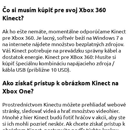
Čo si musím kúpiť pre svoj Xbox 360
Kinect?
Ak ho ešte nemáte, momentálne odporúčame Kinect
pre Xbox 360. Je lacný, softvér beží na Windows 7 a
na internete nájdete množstvo bezplatných zdrojov.
Váš Kinect potrebuje na prevádzku správny kábel a
dostatok energie. Kinect pre XBox 360: Musíte si
kúpiť špeciálnu kombináciu napájacieho zdroja /
kábla USB (približne 10 USD).
Ako získať prístup k obrázkom Kinect na
Xbox One?
Prostredníctvom Kinectu môžete prehliadať webové
stránky, sledovať videá a hrať množstvo videohier.
Mnohé z hier Kinect budú fotiť hráčov v akcii, aby ste
si ich mohli pozrieť neskôr. Ak chcete získať prístup k
obrázkom Kinect, postupujte podľa týchto krokov.