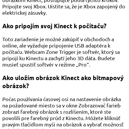
Pripojte svoj Xbox. Uistite sa, že je Xbox zapojený do
elektrickej zásuvky.
Ako pripojím svoj Kinect k počítaču?
Toto zariadenie je možné zakúpiť v obchodoch a
online, ale vyžaduje pripojenie USB adaptéra k
počítaču. Webcam Zone Trigger je softvér, ktorý sa
pripojí ku Kinectu a zachytí jeho 3D dáta. Budete
musieť spustiť softvér v režime „Pro“.
Ako uložím obrázok Kinect ako bitmapový
obrázok?
Počas používania časovej osi na nastavenie obrázka
na požadované miesto sa v okne Zobrazovač farieb
zobrazí farebný obrázok s rozlíšením, ktoré ste
povolili pre farebný prúd z Kinectu. Môžete kliknúť
pravým tlačidlom myši na obrázok a vybrať možnosť