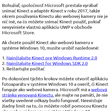
Bohužiaľ, spoločnosť Microsoft prestala vyrábať
snímač Kinect a adaptér Kinect v roku 2017, takže
okrem používania Kinectu ako webovej kamery nie je
nič iné, na čo môžete snímač Kinect použiť, pokiaľ
nevyviniete vlastnú aplikáciu UWP v obchode
Microsoft Store.
Ak chcete použiť Kinect ako webovú kameru v
systéme Windows 10, musíte urobiť nasledovné:
1.
Nainštalujte Kinect pre Windows Runtime 2.0
2.
Nainštalujte Kinect for Windows SDK 2.0
3. Reštartujte počítač
Po dokončení týchto krokov môžete otvoriť aplikáciu
fotoaparátu v systéme Windows 10 a overiť, či Kinect
funguje ako webová kamera. Microsoft má a
webová
stránka venovaná Kinectu
, ale majte na pamäti, že nie
všetky uvedené odkazy budú fungovať. Neexistuje
žiadny limit na to, čo môžete robiť pomocou Kinectu