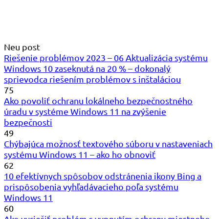
Neu post
Riešenie problémov 2023 – 06 Aktualizácia systému
Windows 10 zaseknutá na 20 % – dokonalý
sprievodca riešením problémov s inštaláciou
75
Ako povoliť ochranu lokálneho bezpečnostného
úradu v systéme Windows 11 na zvýšenie
bezpečnosti
49
Chýbajúca možnosť textového súboru v nastaveniach
systému Windows 11 – ako ho obnoviť
62
10 efektívnych spôsobov odstránenia ikony Bing a
prispôsobenia vyhľadávacieho poľa systému
Windows 11
60
Ako vyriešiť problém s vypnutím ochrany miestneho