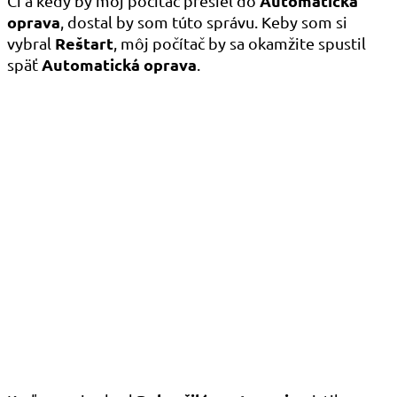
Automatická
Či a kedy by môj počítač prešiel do
oprava
, dostal by som túto správu. Keby som si
Reštart
vybral
, môj počítač by sa okamžite spustil
Automatická oprava
späť
.