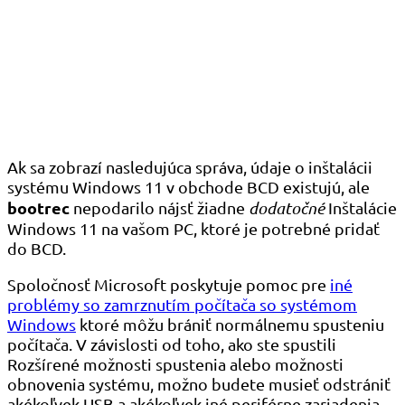
Ak sa zobrazí nasledujúca správa, údaje o inštalácii
systému Windows 11 v obchode BCD existujú, ale
bootrec
nepodarilo nájsť žiadne
dodatočné
Inštalácie
Windows 11 na vašom PC, ktoré je potrebné pridať
do BCD.
Spoločnosť Microsoft poskytuje pomoc pre
iné
problémy so zamrznutím počítača so systémom
Windows
ktoré môžu brániť normálnemu spusteniu
počítača. V závislosti od toho, ako ste spustili
Rozšírené možnosti spustenia alebo možnosti
obnovenia systému, možno budete musieť odstrániť
akékoľvek USB a akékoľvek iné periférne zariadenia