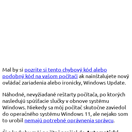
Mal by si
pozrite si tento chybový kód alebo
podobný kód na vašom počítači
ak nainštalujete nový
ovládač zariadenia alebo ironicky, Windows Update.
Náhodné, nevyžiadané reštarty počítača, po ktorých
nasledujú spúšťacie slučky v obnove systému
Windows. Niekedy sa môj počítač skutočne zaviedol
do operačného systému Windows 11, ale nejako som
to urobil
nemajú potrebné oprávnenia správcu
.