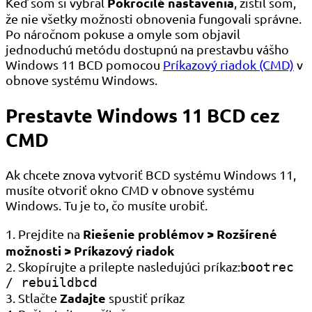
Pokročilé nastavenia
Keď som si vybral
, zistil som,
že nie všetky možnosti obnovenia fungovali správne.
Po náročnom pokuse a omyle som objavil
jednoduchú metódu dostupnú na prestavbu vášho
Windows 11 BCD pomocou
Príkazový riadok (CMD)
v
obnove systému Windows.
Prestavte Windows 11 BCD cez
CMD
Ak chcete znova vytvoriť BCD systému Windows 11,
musíte otvoriť okno CMD v obnove systému
Windows. Tu je to, čo musíte urobiť.
Riešenie problémov > Rozšírené
1. Prejdite na
možnosti > Príkazový riadok
2. Skopírujte a prilepte nasledujúci príkaz:
bootrec
/ rebuildbcd
Zadajte
3. Stlačte
spustiť príkaz