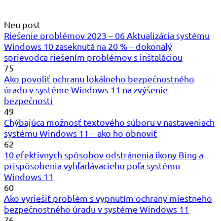
Neu post
Riešenie problémov 2023 – 06 Aktualizácia systému
Windows 10 zaseknutá na 20 % – dokonalý
sprievodca riešením problémov s inštaláciou
75
Ako povoliť ochranu lokálneho bezpečnostného
úradu v systéme Windows 11 na zvýšenie
bezpečnosti
49
Chýbajúca možnosť textového súboru v nastaveniach
systému Windows 11 – ako ho obnoviť
62
10 efektívnych spôsobov odstránenia ikony Bing a
prispôsobenia vyhľadávacieho poľa systému
Windows 11
60
Ako vyriešiť problém s vypnutím ochrany miestneho
bezpečnostného úradu v systéme Windows 11
76