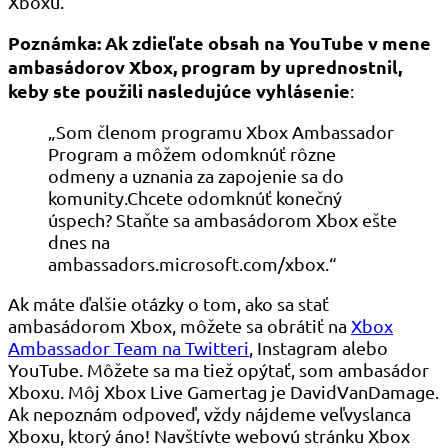
Xboxu.
Poznámka: Ak zdieľate obsah na YouTube v mene
ambasádorov Xbox, program by uprednostnil,
keby ste použili nasledujúce vyhlásenie
:
„Som členom programu Xbox Ambassador
Program a môžem odomknúť rôzne
odmeny a uznania za zapojenie sa do
komunity.Chcete odomknúť konečný
úspech? Staňte sa ambasádorom Xbox ešte
dnes na
ambassadors.microsoft.com/xbox.“
Ak máte ďalšie otázky o tom, ako sa stať
ambasádorom Xbox, môžete sa obrátiť na
Xbox
Ambassador Team na Twitteri
, Instagram alebo
YouTube. Môžete sa ma tiež opýtať, som ambasádor
Xboxu. Môj Xbox Live Gamertag je DavidVanDamage.
Ak nepoznám odpoveď, vždy nájdeme veľvyslanca
Xboxu, ktorý áno! Navštívte webovú stránku Xbox