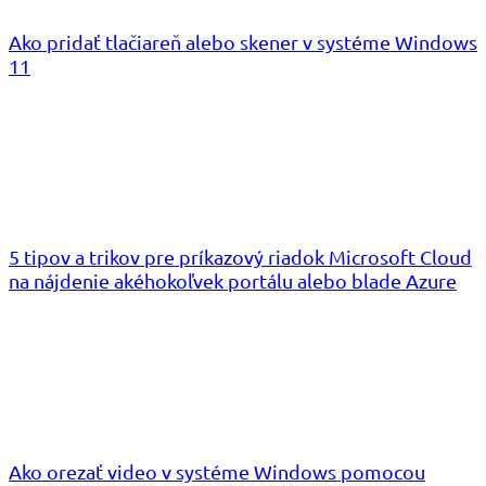
Ako pridať tlačiareň alebo skener v systéme Windows
11
5 tipov a trikov pre príkazový riadok Microsoft Cloud
na nájdenie akéhokoľvek portálu alebo blade Azure
Ako orezať video v systéme Windows pomocou