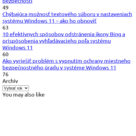
bezpečnosti
49
Chýbajúca možnosť textového súboru v nastaveniach
systému Windows 11 – ako ho obnoviť
63
10 efektívnych spôsobov odstránenia ikony Bing a
prispôsobenia vyhľadávacieho poľa systému
Windows 11
60
Ako vyriešiť problém s vypnutím ochrany miestneho
bezpečnostného úradu v systéme Windows 11
76
Archív
You may also like