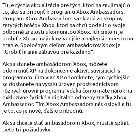
Tu je rýchla aktualizácia pre tých, ktorí sa zaujímajú o
to, ako sa pripojiť k programu Xbox Ambassadors.
Program Xbox Ambassadors sa skladá zo skupiny
zarytých hráčov Xbox, ktorí sa chcú podeliť o svoje
odborné znalosti s komunitou Xbox. Ich cieľom je
urobiť z Xboxu najinkluzívnejšie a najlepšie miesto na
hranie. Spoločným cieľom ambasádorov Xbox je
„Urobiť hranie zábavou pre každého“.
Ak sa stanete ambasádorom Xbox, môžete
odomknúť XP na dokončenie aktivít súvisiacich s
programom. Čím viac XP odomknete, tým rýchlejšie
sa dostanete na vyššiu úroveň prostredníctvom
rôznych úrovní programu, vďaka čomu máte nárok na
exkluzívne fyzické a digitálne odmeny značky Xbox
Ambassador. Tím Xbox Ambassadors nás oslovil a tu
je to, čo je nové, ďalšie pribudnú.
Ak sa chcete stať ambasádorom Xbox, musíte splniť
tieto tri požiadavky: