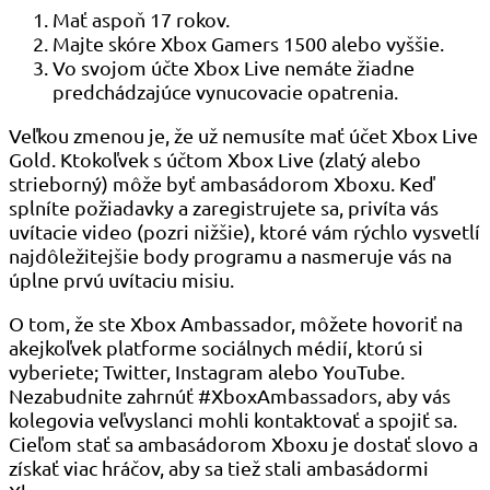
Mať aspoň 17 rokov.
Majte skóre Xbox Gamers 1500 alebo vyššie.
Vo svojom účte Xbox Live nemáte žiadne
predchádzajúce vynucovacie opatrenia.
Veľkou zmenou je, že už nemusíte mať účet Xbox Live
Gold. Ktokoľvek s účtom Xbox Live (zlatý alebo
strieborný) môže byť ambasádorom Xboxu. Keď
splníte požiadavky a zaregistrujete sa, privíta vás
uvítacie video (pozri nižšie), ktoré vám rýchlo vysvetlí
najdôležitejšie body programu a nasmeruje vás na
úplne prvú uvítaciu misiu.
O tom, že ste Xbox Ambassador, môžete hovoriť na
akejkoľvek platforme sociálnych médií, ktorú si
vyberiete; Twitter, Instagram alebo YouTube.
Nezabudnite zahrnúť #XboxAmbassadors, aby vás
kolegovia veľvyslanci mohli kontaktovať a spojiť sa.
Cieľom stať sa ambasádorom Xboxu je dostať slovo a
získať viac hráčov, aby sa tiež stali ambasádormi