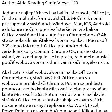
Author
Alde
Reading
9 min
Views
120
Jednou z najlepších vecí na balíku Microsoft Office je,
že ide o multiplatformovú službu. Môžete k nemu
pristupovať v systémoch Windows, Mac, iOS, Android
a dokonca môžete používať staršie verzie balíka
Office v systéme Linux. Ale čo na Chromebooku? Ak
ste sa pokúsili nainštalovať verzie aplikácií Microsoft
365 alebo Microsoft Office pre Android do
zariadenia so systémom Chrome OS, možno ste si
všimli, že to nefunguje. Je to preto, že budete musieť
použiť webovú verziu a dnes vám ukážeme, ako na to.
Ak chcete získať webovú verziu balíka Office na
Chromebooku, stačí navštíviť Office.com vo
webovom prehliadači Chrome. Potom sa prihláste
pomocou svojho konta Microsoft alebo pracovného
konta Microsoft 365. Potom sa dostanete na hlavnú
stránku Office.com, ktorá obsahuje zoznam vašich
dokumentov a rôznych aplikácií ako Word, Excel,
PowerPoint na pravom bočnom paneli. Kliknutím na