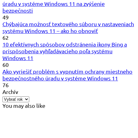
úradu v systéme Windows 11 na zvýšenie
bezpečnosti
49
Chýbajúca možnosť textového súboru v nastaveniach
systému Windows 11 – ako ho obnoviť
62
10 efektívnych spôsobov odstránenia ikony Bing a
prispôsobenia vyhľadávacieho poľa systému
Windows 11
60
Ako vyriešiť problém s vypnutím ochrany miestneho
bezpečnostného úradu v systéme Windows 11
76
Archív
You may also like