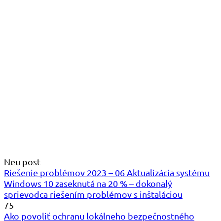
Neu post
Riešenie problémov 2023 – 06 Aktualizácia systému
Windows 10 zaseknutá na 20 % – dokonalý
sprievodca riešením problémov s inštaláciou
75
Ako povoliť ochranu lokálneho bezpečnostného