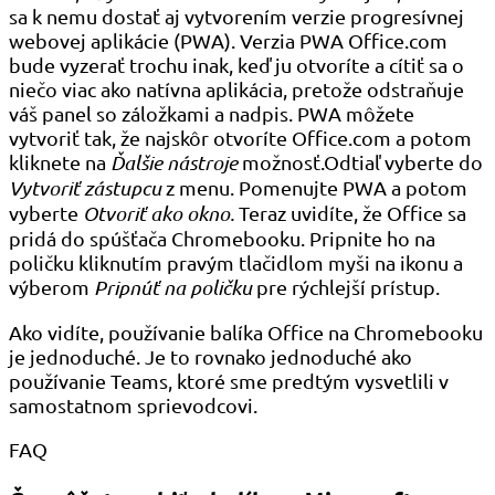
sa k nemu dostať aj vytvorením verzie progresívnej
webovej aplikácie (PWA). Verzia PWA Office.com
bude vyzerať trochu inak, keď ju otvoríte a cítiť sa o
niečo viac ako natívna aplikácia, pretože odstraňuje
váš panel so záložkami a nadpis. PWA môžete
vytvoriť tak, že najskôr otvoríte Office.com a potom
kliknete na
Ďalšie nástroje
možnosť.Odtiaľ vyberte do
Vytvoriť zástupcu
z menu. Pomenujte PWA a potom
vyberte
Otvoriť ako okno.
Teraz uvidíte, že Office sa
pridá do spúšťača Chromebooku. Pripnite ho na
poličku kliknutím pravým tlačidlom myši na ikonu a
výberom
Pripnúť na poličku
pre rýchlejší prístup.
Ako vidíte, používanie balíka Office na Chromebooku
je jednoduché. Je to rovnako jednoduché ako
používanie Teams, ktoré sme predtým vysvetlili v
samostatnom sprievodcovi.
FAQ