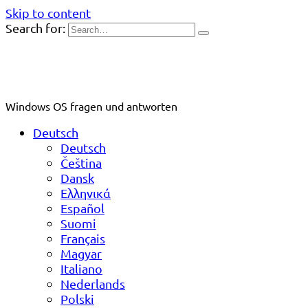
Skip to content
Search for:
Windows OS fragen und antworten
Deutsch
Deutsch
Čeština
Dansk
Ελληνικά
Español
Suomi
Français
Magyar
Italiano
Nederlands
Polski