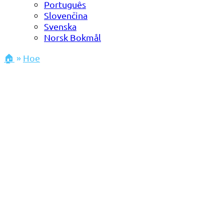
Português
Slovenčina
Svenska
Norsk Bokmål
🏠
»
Hoe