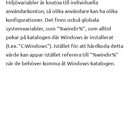
Miljövariabler är knutna till individuella
användarkonton, så olika användare kan ha olika
konfigurationer. Det finns också globala
systemvariabler, som ”%windir%”, som alltid
pekar på katalogen där Windows är installerat
(t.ex. ”C:Windows”). Istället för att hårdkoda detta
värde kan appar istället referera till ”%windir%”
när de behöver komma åt Windows-katalogen.