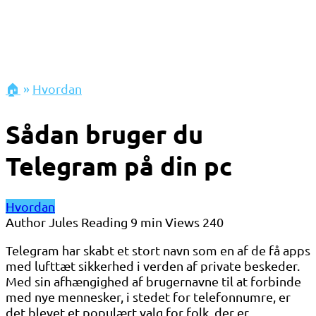
🏠
»
Hvordan
Sådan bruger du
Telegram på din pc
Hvordan
Author
Jules
Reading
9 min
Views
240
Telegram har skabt et stort navn som en af ​​de få apps
med lufttæt sikkerhed i verden af ​​private beskeder.
Med sin afhængighed af brugernavne til at forbinde
med nye mennesker, i stedet for telefonnumre, er
det blevet et populært valg for folk, der er