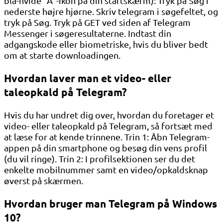
blå-hvide “A”-ikon på din startskærm): Tryk på Søg i
nederste højre hjørne. Skriv telegram i søgefeltet, og
tryk på Søg. Tryk på GET ved siden af ​​Telegram
Messenger i søgeresultaterne. Indtast din
adgangskode eller biometriske, hvis du bliver bedt
om at starte downloadingen.
Hvordan laver man et video- eller
taleopkald på Telegram?
Hvis du har undret dig over, hvordan du foretager et
video- eller taleopkald på Telegram, så fortsæt med
at læse for at kende trinnene. Trin 1: Åbn Telegram-
appen på din smartphone og besøg din vens profil
(du vil ringe). Trin 2: I profilsektionen ser du det
enkelte mobilnummer samt en video/opkaldsknap
øverst på skærmen.
Hvordan bruger man Telegram på Windows
10?