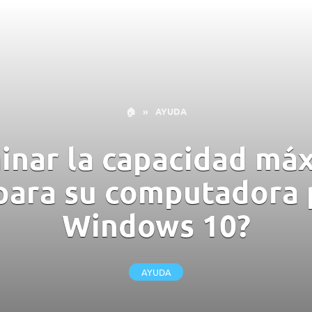
🏠
»
AYUDA
nar la capacidad má
ara su computadora p
Windows 10?
AYUDA