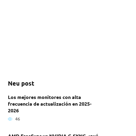
Neu post
Los mejores monitores con alta
frecuencia de actualización en 2025-
2026
46
AMD FreeSync vs NVIDIA G-SYNC, ¿qué