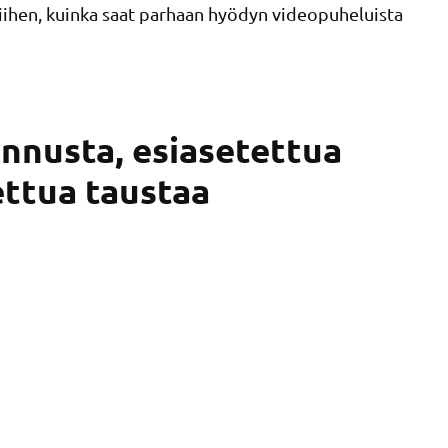
iihen, kuinka saat parhaan hyödyn videopuheluista
nnusta, esiasetettua
ettua taustaa