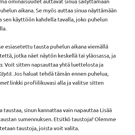
mä ominaisuudet auttavat sinua säilyttämään
 puhelun aikana. Se myös auttaa sinua näyttämään
sen käyttöön kahdella tavalla, joko puhelun
la.
se esiasetettu tausta puhelun aikana viemällä
että, jotka näet näytön keskellä tai yläosassa, ja
a
. Voit sitten napsauttaa yhtä luettelosta ja
äytä.
Jos haluat tehdä tämän ennen puhelua,
imet
linkki profiilikuvasi alla ja valitse sitten
a taustaa, sinun kannattaa vain napauttaa Lisää
et taustan sumennuksen. Etsitkö taustoja? Olemme
tetaan taustoja, joista voit valita.