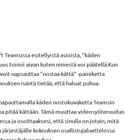
 Teamsissa esitellyistä asioista, ”käden
us toimii aivan kuten nimestä voi päätellä.Kun
voit napsauttaa ”nostaa kättä” -painiketta
okouksen isäntä tietää, että haluat puhua.
ja napauttamalla käden nostokuvaketta Teamsin
ka pitää kättään. Tämä muuttaa videosyöteruudun
ssa ja osoittaaksesi, että sinulla on jotain, mitä
järjestäjälle kokouksen osallistujaluettelossa
ouksessa haluaa puhua.