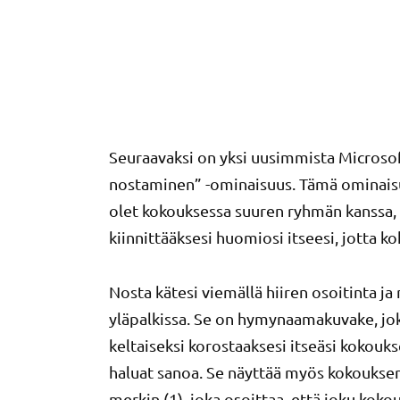
Seuraavaksi on yksi uusimmista Microsoft
nostaminen” -ominaisuus. Tämä ominaisu
olet kokouksessa suuren ryhmän kanssa, 
kiinnittääksesi huomiosi itseesi, jotta k
Nosta kätesi viemällä hiiren osoitinta 
yläpalkissa. Se on hymynaamakuvake, jo
keltaiseksi korostaaksesi itseäsi kokoukse
haluat sanoa. Se näyttää myös kokouksen 
merkin (1), joka osoittaa, että joku kok