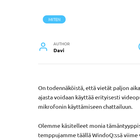
MITEN
AUTHOR
Davi
On todennäköistä, että vietät paljon aika
ajasta voidaan käyttää erityisesti videop
mikrofonin käyttämiseen chattailuun.
Olemme käsitelleet monia tämäntyyppisii
temppujamme täällä WindoQ:ssä viime v