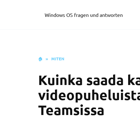
Skip
to
Windows OS fragen und antworten
content
🏠
»
MITEN
Kuinka saada kai
videopuheluist
Teamsissa