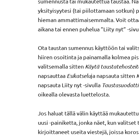
sumennusta tai mukautettua taustaa. Nä
yksityisyytesi (tai piilottamaan sotkun)
hieman ammattimaisemmalta. Voit ottaa 
aikana tai ennen puhelua ”Liity nyt” -sivul
Ota taustan sumennus käyttöön tai valit
hiiren osoitinta ja painamalla kolmea pist
valitsemalla sitten
Käytä taustatehosteit
napsauttaa
Esikatselu
ja napsauta sitten
K
napsauta Liity nyt -sivulla
Taustasuodatt
oikealla olevasta luettelosta.
Jos haluat tällä välin käyttää mukautettu
uusi -painiketta, jonka näet, kun valits
kirjoittaneet useita viestejä, joissa koros