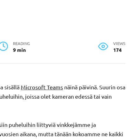
READING
VIEWS
9 min
174
a sisällä
Microsoft Teams
näinä päivinä. Suurin osa
uheluihin, joissa olet kameran edessä tai vain
n puheluihin liittyviä vinkkejämme ja
uosien aikana, mutta tänään kokoamme ne kaikki