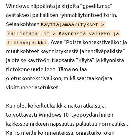
Windows-näppäintä ja kirjoita ”gpedit.msc”
avataksesi paikallisen ryhmäkäytäntöeditorin.
Selaa kohtaan
Käyttäjämääritykset >
Hallintamallit > Käynnistä-valikko ja
. Avaa ”Poista kontekstivalikot ja
tehtäväpalkki
muut kohteet käynnistyksestä ja tehtäväpalkista”
ja ota se käyttöön. Napsauta ”Käytä” ja käynnistä
tietokone uudelleen. Tämä nollaa
oletuskontekstivalikon, mikä saattaa korjata
vioittuneet asetukset.
Kun olet kokeillut kaikkia näitä ratkaisuja,
toivottavasti Windows 10 -työpöydän hiiren
kakkospainikkeen napsautus palautuu normaaliksi.
Kerro meille kommenteissa, onnistuiko jokin