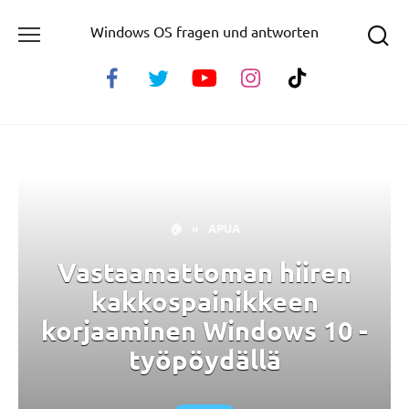
Skip
Windows OS fragen und antworten
to
content
🏠
»
APUA
Vastaamattoman hiiren
kakkospainikkeen
korjaaminen Windows 10 -
työpöydällä