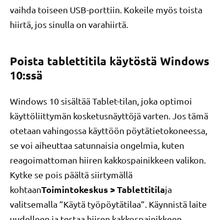
vaihda toiseen USB-porttiin. Kokeile myös toista
hiirtä, jos sinulla on varahiirtä.
Poista tablettitila käytöstä Windows
10:ssä
Windows 10 sisältää Tablet-tilan, joka optimoi
käyttöliittymän kosketusnäyttöjä varten. Jos tämä
otetaan vahingossa käyttöön pöytätietokoneessa,
se voi aiheuttaa satunnaisia ​​ongelmia, kuten
reagoimattoman hiiren kakkospainikkeen valikon.
Kytke se pois päältä siirtymällä
Toimintokeskus > Tablettitila
kohtaan
ja
valitsemalla ”Käytä työpöytätilaa”. Käynnistä laite
uudelleen ja testaa hiiren kakkospainikkeen