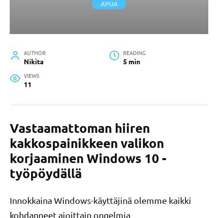
APUA
AUTHOR
READING
Nikita
5 min
VIEWS
11
Vastaamattoman hiiren
kakkospainikkeen valikon
korjaaminen Windows 10 -
työpöydällä
Innokkaina Windows-käyttäjinä olemme kaikki
kohdanneet ajoittain ongelmia