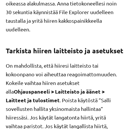
oikeassa alakulmassa. Anna tietokoneellesi noin
30 sekuntia käynnistää File Explorer uudelleen
taustalla ja yritä hiiren kakkospainikkeella
uudelleen.
Tarkista hiiren laitteisto ja asetukset
On mahdollista, että hiiresi laitteisto tai
kokoonpano voi aiheuttaa reagoimattomuuden.
Kokeile vaihtaa hiiren asetukset
Ohjauspaneeli > Laitteisto ja äänet >
alla
Laitteet ja tulostimet
. Poista käytöstä ”Salli
sovellusten hallita yksinomaista hallintaa”
hiiressäsi. Jos käytät langatonta hiirtä, yritä
vaihtaa paristot. Jos käytät langallista hiirtä,