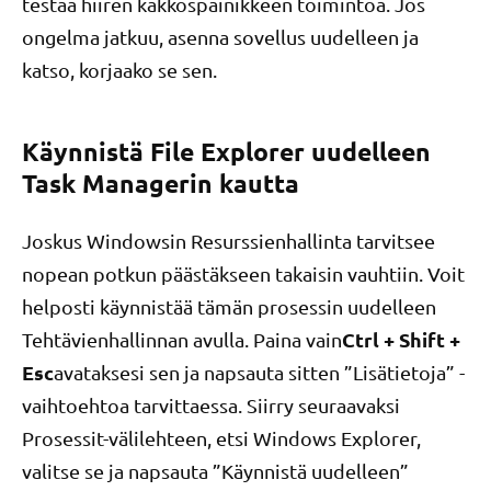
testaa hiiren kakkospainikkeen toimintoa. Jos
ongelma jatkuu, asenna sovellus uudelleen ja
katso, korjaako se sen.
Käynnistä File Explorer uudelleen
Task Managerin kautta
Joskus Windowsin Resurssienhallinta tarvitsee
nopean potkun päästäkseen takaisin vauhtiin. Voit
helposti käynnistää tämän prosessin uudelleen
Ctrl + Shift +
Tehtävienhallinnan avulla. Paina vain
Esc
avataksesi sen ja napsauta sitten ”Lisätietoja” -
vaihtoehtoa tarvittaessa. Siirry seuraavaksi
Prosessit-välilehteen, etsi Windows Explorer,
valitse se ja napsauta ”Käynnistä uudelleen”