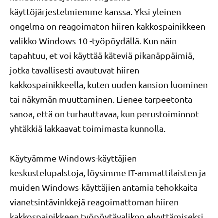
käyttöjärjestelmiemme kanssa. Yksi yleinen
ongelma on reagoimaton hiiren kakkospainikkeen
valikko Windows 10 -työpöydällä. Kun näin
tapahtuu, et voi käyttää käteviä pikanäppäimiä,
jotka tavallisesti avautuvat hiiren
kakkospainikkeella, kuten uuden kansion luominen
tai näkymän muuttaminen. Lienee tarpeetonta
sanoa, että on turhauttavaa, kun perustoiminnot
yhtäkkiä lakkaavat toimimasta kunnolla.
Käytyämme Windows-käyttäjien
keskustelupalstoja, löysimme IT-ammattilaisten ja
muiden Windows-käyttäjien antamia tehokkaita
vianetsintävinkkejä reagoimattoman hiiren
kakkospainikkeen työpöytävalikon elvyttämiseksi.