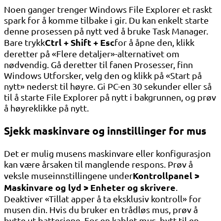
Noen ganger trenger Windows File Explorer et raskt
spark for å komme tilbake i gir. Du kan enkelt starte
denne prosessen på nytt ved å bruke Task Manager.
Ctrl + Shift + Esc
Bare trykk
for å åpne den, klikk
deretter på «Flere detaljer»-alternativet om
nødvendig. Gå deretter til fanen Prosesser, finn
Windows Utforsker, velg den og klikk på «Start på
nytt» nederst til høyre. Gi PC-en 30 sekunder eller så
til å starte File Explorer på nytt i bakgrunnen, og prøv
å høyreklikke på nytt.
Sjekk maskinvare og innstillinger for mus
Det er mulig musens maskinvare eller konfigurasjon
kan være årsaken til manglende respons. Prøv å
Kontrollpanel >
veksle museinnstillingene under
Maskinvare og lyd > Enheter og skrivere
.
Deaktiver «Tillat apper å ta eksklusiv kontroll» for
musen din. Hvis du bruker en trådløs mus, prøv å
bytte ut batteriene. For en kablet mus, bytt til en