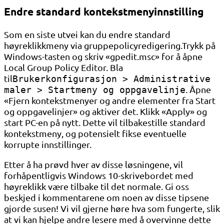
Endre standard kontekstmenyinnstilling
Som en siste utvei kan du endre standard
høyreklikkmeny via gruppepolicyredigering.Trykk på
Windows-tasten og skriv «gpedit.msc» for å åpne
Local Group Policy Editor. Bla
til
Brukerkonfigurasjon > Administrative
. Åpne
maler > Startmeny og oppgavelinje
«Fjern kontekstmenyer og andre elementer fra Start
og oppgavelinjer» og aktiver det. Klikk «Apply» og
start PC-en på nytt. Dette vil tilbakestille standard
kontekstmeny, og potensielt fikse eventuelle
korrupte innstillinger.
Etter å ha prøvd hver av disse løsningene, vil
forhåpentligvis Windows 10-skrivebordet med
høyreklikk være tilbake til det normale. Gi oss
beskjed i kommentarene om noen av disse tipsene
gjorde susen! Vi vil gjerne høre hva som fungerte, slik
at vi kan hjelpe andre lesere med å overvinne dette