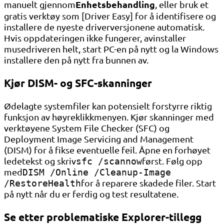
Enhetsbehandling
manuelt gjennom
, eller bruk et
gratis verktøy som [Driver Easy] for å identifisere og
installere de nyeste driverversjonene automatisk.
Hvis oppdateringen ikke fungerer, avinstaller
musedriveren helt, start PC-en på nytt og la Windows
installere den på nytt fra bunnen av.
Kjør DISM- og SFC-skanninger
Ødelagte systemfiler kan potensielt forstyrre riktig
funksjon av høyreklikkmenyen. Kjør skanninger med
verktøyene System File Checker (SFC) og
Deployment Image Servicing and Management
(DISM) for å fikse eventuelle feil. Åpne en forhøyet
ledetekst og skriv
først. Følg opp
sfc /scannow
med
DISM /Online /Cleanup-Image
for å reparere skadede filer. Start
/RestoreHealth
på nytt når du er ferdig og test resultatene.
Se etter problematiske Explorer-tillegg