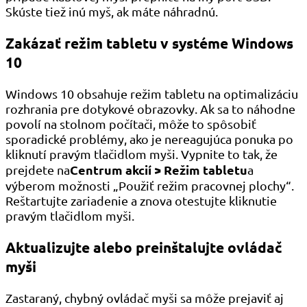
Skúste tiež inú myš, ak máte náhradnú.
Zakázať režim tabletu v systéme Windows
10
Windows 10 obsahuje režim tabletu na optimalizáciu
rozhrania pre dotykové obrazovky. Ak sa to náhodne
povolí na stolnom počítači, môže to spôsobiť
sporadické problémy, ako je nereagujúca ponuka po
kliknutí pravým tlačidlom myši. Vypnite to tak, že
Centrum akcií > Režim tabletu
prejdete na
a
výberom možnosti „Použiť režim pracovnej plochy“.
Reštartujte zariadenie a znova otestujte kliknutie
pravým tlačidlom myši.
Aktualizujte alebo preinštalujte ovládač
myši
Zastaraný, chybný ovládač myši sa môže prejaviť aj