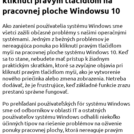
kliknutí pravým tlačidlom na
pracovnej ploche Windowsu 10
Ako zanietení používatelia systému Windows sme
všetci zažili občasné problémy s našimi operačnými
systémami. Jedným z bežných problémov je
nereagujúca ponuka po kliknutí pravým tlačidlom
myši na pracovnej ploche systému Windows 10. Keď
sa to stane, nebudete mať prístup k žiadnym
praktickým skratkám, ktoré sa zvyčajne objavia pri
kliknutí pravým tlačidlom myši, ako je vytvorenie
nového priečinka alebo zmena zobrazenia. Netreba
dodávať, že je frustrujúce, keď základné funkcie zrazu
prestanú správne fungovať.
Po prehľadaní používateľských fór systému Windows
sme od odborníkov v oblasti IT a ostatných
používateľov systému Windows odhalili niekoľko
účinných tipov na riešenie problémov na oživenie
ponuky pracovnej plochy, ktorá nereaguje pravým