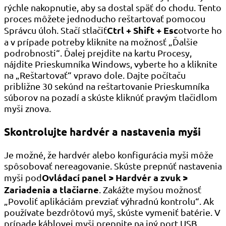
rýchle nakopnutie, aby sa dostal späť do chodu. Tento
proces môžete jednoducho reštartovať pomocou
Ctrl + Shift + Esc
Správcu úloh. Stačí stlačiť
otvorte ho
a v prípade potreby kliknite na možnosť „Ďalšie
podrobnosti“. Ďalej prejdite na kartu Procesy,
nájdite Prieskumníka Windows, vyberte ho a kliknite
na „Reštartovať“ vpravo dole. Dajte počítaču
približne 30 sekúnd na reštartovanie Prieskumníka
súborov na pozadí a skúste kliknúť pravým tlačidlom
myši znova.
Skontrolujte hardvér a nastavenia myši
Je možné, že hardvér alebo konfigurácia myši môže
spôsobovať nereagovanie. Skúste prepnúť nastavenia
Ovládací panel > Hardvér a zvuk >
myši pod
Zariadenia a tlačiarne
. Zakážte myšou možnosť
„Povoliť aplikáciám prevziať výhradnú kontrolu“. Ak
používate bezdrôtovú myš, skúste vymeniť batérie. V
prípade káblovej myši prepnite na iný port USB.