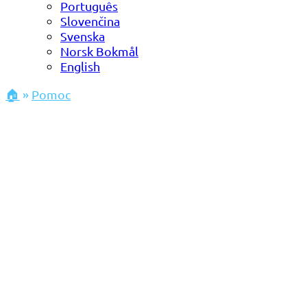
Português
Slovenčina
Svenska
Norsk Bokmål
English
🏠
»
Pomoc