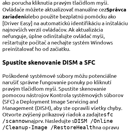
ako porucha kliknutia pravým tlačidlom myši.
Správca
Ovládače môžete aktualizovať manuálne cez
zariadení
alebo použite bezplatnú pomôcku ako
[Driver Easy] na automatickú identifikáciu a inštaláciu
najnovších verzií ovládačov. Ak aktualizácia
nefunguje, úplne odinštalujte ovládač myši,
reštartujte počítač a nechajte systém Windows
preinštalovať ho od začiatku.
Spustite skenovanie DISM a SFC
Poškodené systémové súbory môžu potenciálne
narušiť správne fungovanie ponuky po kliknutí
pravým tlačidlom myši. Spustite skenovanie
pomocou nástrojov Kontrola systémových súborov
(SFC) a Deployment Image Servicing and
Management (DISM), aby ste opravili všetky chyby.
Otvorte zvýšený príkazový riadok a zadajte
sfc
najprv. Nasledujte s
/scannow
DISM /Online
na opravu
/Cleanup-Image /RestoreHealth