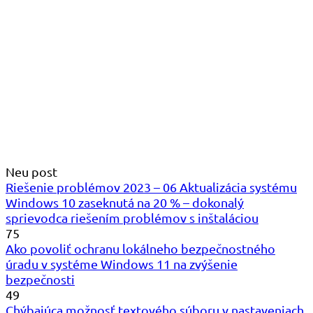
Neu post
Riešenie problémov 2023 – 06 Aktualizácia systému
Windows 10 zaseknutá na 20 % – dokonalý
sprievodca riešením problémov s inštaláciou
75
Ako povoliť ochranu lokálneho bezpečnostného
úradu v systéme Windows 11 na zvýšenie
bezpečnosti
49
Chýbajúca možnosť textového súboru v nastaveniach