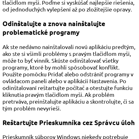
tlačidlom myši. Poďme si vyskúšať najlepšie riešenia,
od jednoduchých vylepšení až po zložitejšie opravy.
Odinštalujte a znova nainštalujte
problematické programy
Ak ste nedávno nainštalovali novú aplikáciu predtým,
ako ste si všimli problémy s pravým tlačidlom myši,
môže to byť vinník. Skúste odinštalovať všetky
programy, ktoré by mohli spôsobovať konflikt.
Použite pomôcku Pridať alebo odstrániť programy v
ovládacom paneli alebo v aplikácii Nastavenia. Po
odinštalovaní reštartujte počítač a otestujte funkciu
kliknutia pravým tlačidlom myši. Ak problém
pretrváva, preinštalujte aplikáciu a skontrolujte, či sa
tým problém nevyrieši.
Reštartujte Prieskumníka cez Správcu úloh
Prieskumník súborov Windows niekedy potrebuje