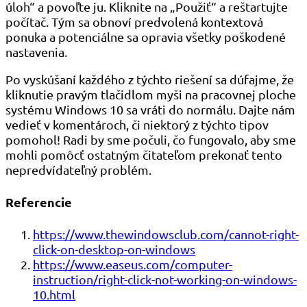
úloh“ a povoľte ju. Kliknite na „Použiť“ a reštartujte
počítač. Tým sa obnoví predvolená kontextová
ponuka a potenciálne sa opravia všetky poškodené
nastavenia.
Po vyskúšaní každého z týchto riešení sa dúfajme, že
kliknutie pravým tlačidlom myši na pracovnej ploche
systému Windows 10 sa vráti do normálu. Dajte nám
vedieť v komentároch, či niektorý z týchto tipov
pomohol! Radi by sme počuli, čo fungovalo, aby sme
mohli pomôcť ostatným čitateľom prekonať tento
nepredvídateľný problém.
Referencie
https://www.thewindowsclub.com/cannot-right-
click-on-desktop-on-windows
https://www.easeus.com/computer-
instruction/right-click-not-working-on-windows-
10.html