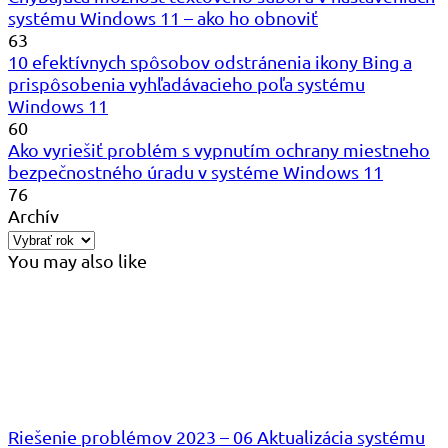
systému Windows 11 – ako ho obnoviť
63
10 efektívnych spôsobov odstránenia ikony Bing a
prispôsobenia vyhľadávacieho poľa systému
Windows 11
60
Ako vyriešiť problém s vypnutím ochrany miestneho
bezpečnostného úradu v systéme Windows 11
76
Archív
You may also like
Riešenie problémov 2023 – 06 Aktualizácia systému