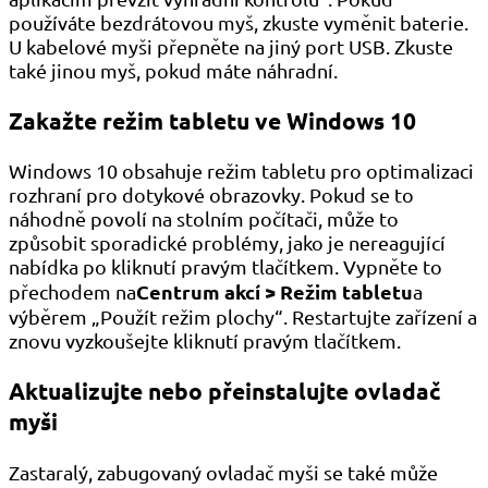
používáte bezdrátovou myš, zkuste vyměnit baterie.
U kabelové myši přepněte na jiný port USB. Zkuste
také jinou myš, pokud máte náhradní.
Zakažte režim tabletu ve Windows 10
Windows 10 obsahuje režim tabletu pro optimalizaci
rozhraní pro dotykové obrazovky. Pokud se to
náhodně povolí na stolním počítači, může to
způsobit sporadické problémy, jako je nereagující
nabídka po kliknutí pravým tlačítkem. Vypněte to
Centrum akcí > Režim tabletu
přechodem na
a
výběrem „Použít režim plochy“. Restartujte zařízení a
znovu vyzkoušejte kliknutí pravým tlačítkem.
Aktualizujte nebo přeinstalujte ovladač
myši
Zastaralý, zabugovaný ovladač myši se také může