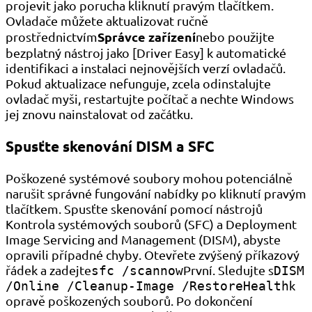
projevit jako porucha kliknutí pravým tlačítkem.
Ovladače můžete aktualizovat ručně
Správce zařízení
prostřednictvím
nebo použijte
bezplatný nástroj jako [Driver Easy] k automatické
identifikaci a instalaci nejnovějších verzí ovladačů.
Pokud aktualizace nefunguje, zcela odinstalujte
ovladač myši, restartujte počítač a nechte Windows
jej znovu nainstalovat od začátku.
Spusťte skenování DISM a SFC
Poškozené systémové soubory mohou potenciálně
narušit správné fungování nabídky po kliknutí pravým
tlačítkem. Spusťte skenování pomocí nástrojů
Kontrola systémových souborů (SFC) a Deployment
Image Servicing and Management (DISM), abyste
opravili případné chyby. Otevřete zvýšený příkazový
řádek a zadejte
První. Sledujte s
sfc /scannow
DISM
k
/Online /Cleanup-Image /RestoreHealth
opravě poškozených souborů. Po dokončení