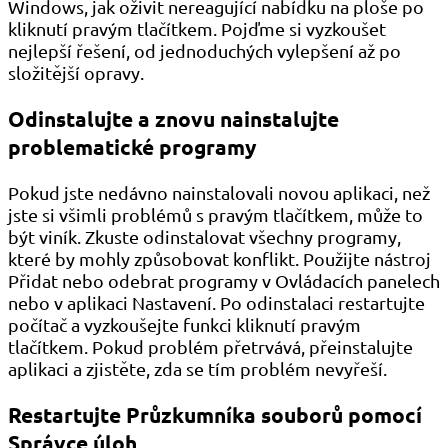
Windows, jak oživit nereagující nabídku na ploše po
kliknutí pravým tlačítkem. Pojďme si vyzkoušet
nejlepší řešení, od jednoduchých vylepšení až po
složitější opravy.
Odinstalujte a znovu nainstalujte
problematické programy
Pokud jste nedávno nainstalovali novou aplikaci, než
jste si všimli problémů s pravým tlačítkem, může to
být viník. Zkuste odinstalovat všechny programy,
které by mohly způsobovat konflikt. Použijte nástroj
Přidat nebo odebrat programy v Ovládacích panelech
nebo v aplikaci Nastavení. Po odinstalaci restartujte
počítač a vyzkoušejte funkci kliknutí pravým
tlačítkem. Pokud problém přetrvává, přeinstalujte
aplikaci a zjistěte, zda se tím problém nevyřeší.
Restartujte Průzkumníka souborů pomocí
Správce úloh