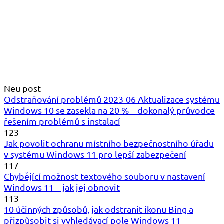
Neu post
Odstraňování problémů 2023-06 Aktualizace systému
Windows 10 se zasekla na 20 % – dokonalý průvodce
řešením problémů s instalací
123
Jak povolit ochranu místního bezpečnostního úřadu
v systému Windows 11 pro lepší zabezpečení
117
Chybějící možnost textového souboru v nastavení
Windows 11 – jak jej obnovit
113
10 účinných způsobů, jak odstranit ikonu Bing a
přizpůsobit si vyhledávací pole Windows 11