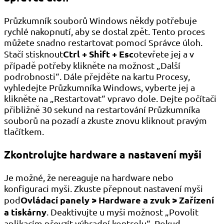
Průzkumník souborů Windows někdy potřebuje
rychlé nakopnutí, aby se dostal zpět. Tento proces
můžete snadno restartovat pomocí Správce úloh.
Ctrl + Shift + Esc
Stačí stisknout
otevřete jej a v
případě potřeby klikněte na možnost „Další
podrobnosti“. Dále přejděte na kartu Procesy,
vyhledejte Průzkumníka Windows, vyberte jej a
klikněte na „Restartovat“ vpravo dole. Dejte počítači
přibližně 30 sekund na restartování Průzkumníka
souborů na pozadí a zkuste znovu kliknout pravým
tlačítkem.
Zkontrolujte hardware a nastavení myši
Je možné, že nereaguje na hardware nebo
konfiguraci myši. Zkuste přepnout nastavení myši
Ovládací panely > Hardware a zvuk > Zařízení
pod
a tiskárny
. Deaktivujte u myši možnost „Povolit
aplikacím převzít výhradní kontrolu“. Pokud