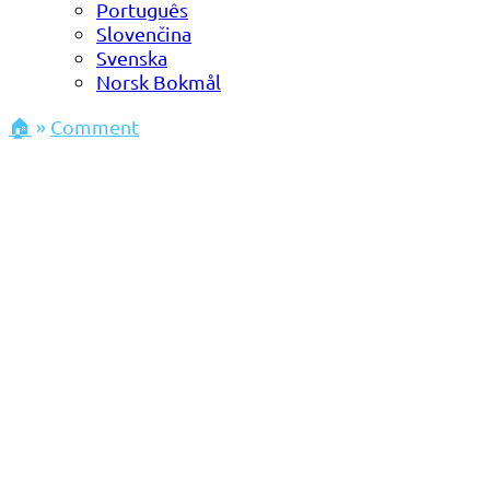
Português
Slovenčina
Svenska
Norsk Bokmål
🏠
»
Comment