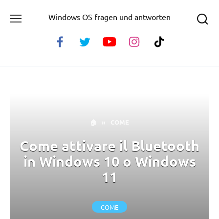
Skip
Windows OS fragen und antworten
to
content
🏠
»
COME
Come attivare il Bluetooth
in Windows 10 o Windows
11
COME