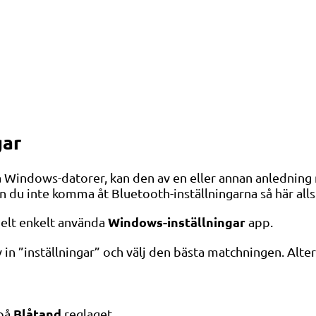
gar
indows-datorer, kan den av en eller annan anledning mis
n du inte komma åt Bluetooth-inställningarna så här alls
Windows-inställningar
 helt enkelt använda
app.
v in ”inställningar” och välj den bästa matchningen. Alter
Blåtand
 på
reglaget.