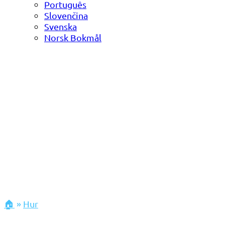
Português
Slovenčina
Svenska
Norsk Bokmål
🏠
»
Hur