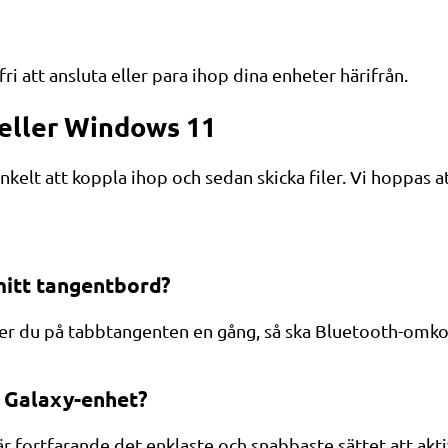
 att ansluta eller para ihop dina enheter härifrån.
 eller Windows 11
kelt att koppla ihop och sedan skicka filer. Vi hoppas at
mitt tangentbord?
cker du på tabbtangenten en gång, så ska Bluetooth-omk
g Galaxy-enhet?
 är fortfarande det enklaste och snabbaste sättet att ak