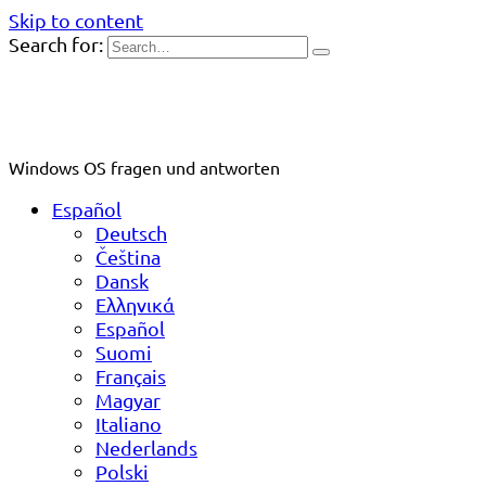
Skip to content
Search for:
Windows OS fragen und antworten
Español
Deutsch
Čeština
Dansk
Ελληνικά
Español
Suomi
Français
Magyar
Italiano
Nederlands
Polski