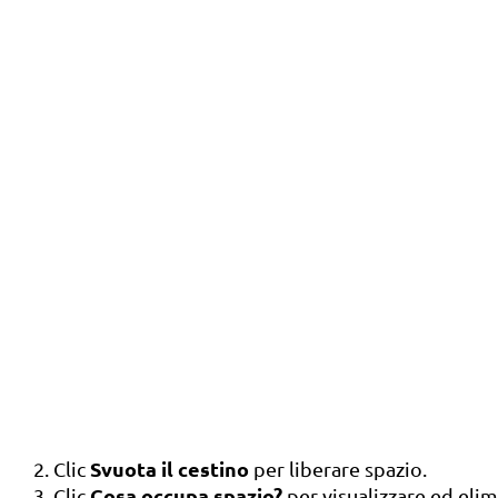
Svuota il cestino
Clic
per liberare spazio.
Cosa occupa spazio?
Clic
per visualizzare ed elim