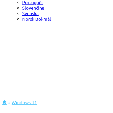
Português
Slovenčina
Svenska
Norsk Bokmål
🏠
»
Windows 11