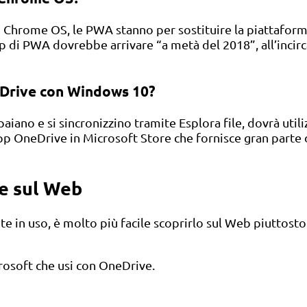
 Chrome OS, le PWA stanno per sostituire la piattafo
top di PWA dovrebbe arrivare “a metà del 2018”, all’inc
neDrive con Windows 10?
iano e si sincronizzino tramite Esplora file, dovrà utili
p OneDrive in Microsoft Store che fornisce gran parte 
ve sul Web
nte in uso, è molto più facile scoprirlo sul Web piuttos
rosoft che usi con OneDrive.