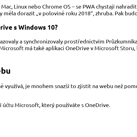
, Mac, Linux nebo Chrome OS – se PWA chystají nahrad
y měla dorazit „v polovině roku 2018“, zhruba. Pak bu
rive s Windows 10?
azovaly a synchronizovaly prostřednictvím Průzkumník
icrosoft má také aplikaci OneDrive v Microsoft Storu, k
ebu
ně využívá, je mnohem snazší to zjistit na webu než pom
 účtu Microsoft, který používáte s OneDrive.