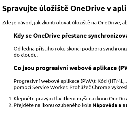
Spravujte úložiště OneDrive v apli
Zde je návod, jak zkontrolovat úložiště na OneDrive, abyst
Kdy se OneDrive přestane synchronizov
Od ledna příštího roku skončí podpora synchroniz
do cloudu.
Co jsou progresivní webové aplikace (P
Progresivní webové aplikace (PWA): Kód (HTML, JS
pomocí Service Worker. Prohlížeč Chrome vykreslí 
Klepněte pravým tlačítkem myši na ikonu OneDriv
Nápověda a n
Přejděte na ikonu ozubeného kola