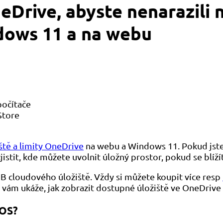
Drive, abyste nenarazili na
dows 11 a na webu
počítače
Store
ště a limity OneDrive
na webu a Windows 11. Pokud jst
zjistit, kde můžete uvolnit úložný prostor, pokud se blíž
GB cloudového úložiště. Vždy si můžete koupit více resp
ka vám ukáže, jak zobrazit dostupné úložiště ve OneDri
 OS?