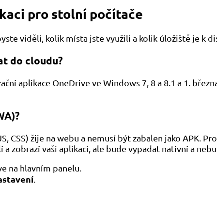
kaci pro stolní počítače
e viděli, kolik místa jste využili a kolik úložiště je k di
at do cloudu?
ační aplikace OneDrive ve Windows 7, 8 a 8.1 a 1. břez
WA)?
, CSS) žije na webu a nemusí být zabalen jako APK. Pros
a zobrazí vaši aplikaci, ale bude vypadat nativní a neb
e na hlavním panelu.
astavení
.