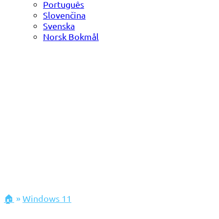
Português
Slovenčina
Svenska
Norsk Bokmål
🏠
»
Windows 11