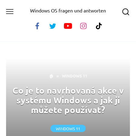
Skip
Windows OS fragen und antworten
to
content
🏠
»
WINDOWS 11
Co je to navrhovaná akce v
systému Windows a jak ji
můžete používat?
WINDOWS 11