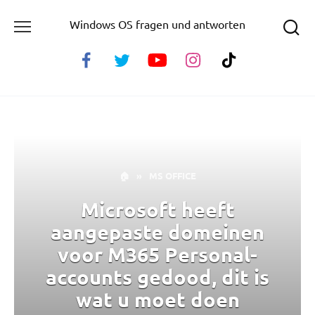
Skip
Windows OS fragen und antworten
to
content
🏠
»
MS OFFICE
Microsoft heeft
aangepaste domeinen
voor M365 Personal-
accounts gedood, dit is
wat u moet doen