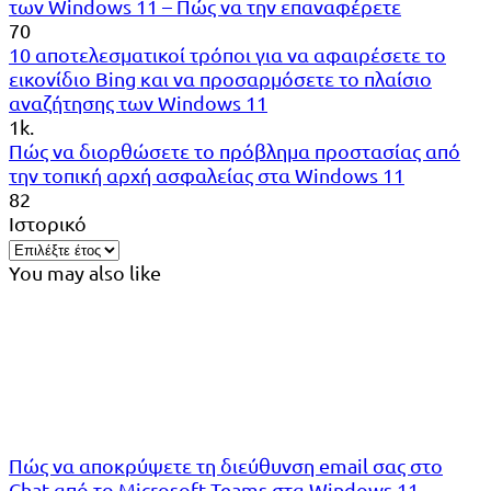
των Windows 11 – Πώς να την επαναφέρετε
70
10 αποτελεσματικοί τρόποι για να αφαιρέσετε το
εικονίδιο Bing και να προσαρμόσετε το πλαίσιο
αναζήτησης των Windows 11
1k.
Πώς να διορθώσετε το πρόβλημα προστασίας από
την τοπική αρχή ασφαλείας στα Windows 11
82
Ιστορικό
You may also like
Πώς να αποκρύψετε τη διεύθυνση email σας στο
Chat από το Microsoft Teams στα Windows 11