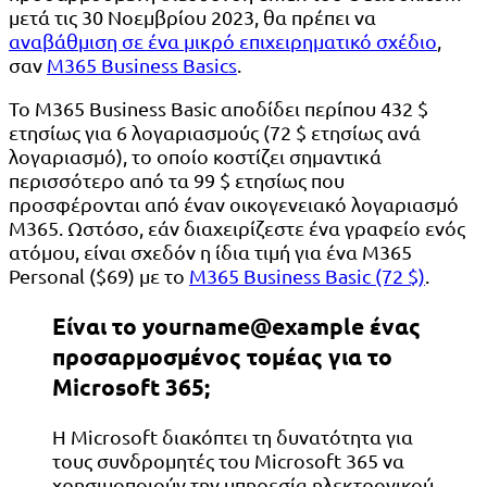
μετά τις 30 Νοεμβρίου 2023, θα πρέπει να
αναβάθμιση σε ένα μικρό επιχειρηματικό σχέδιο
,
σαν
M365 Business Basics
.
Το M365 Business Basic αποδίδει περίπου 432 $
ετησίως για 6 λογαριασμούς (72 $ ετησίως ανά
λογαριασμό), το οποίο κοστίζει σημαντικά
περισσότερο από τα 99 $ ετησίως που
προσφέρονται από έναν οικογενειακό λογαριασμό
M365. Ωστόσο, εάν διαχειρίζεστε ένα γραφείο ενός
ατόμου, είναι σχεδόν η ίδια τιμή για ένα M365
Personal ($69) με το
M365 Business Basic (72 $)
.
Είναι το yourname@example ένας
προσαρμοσμένος τομέας για το
Microsoft 365;
Η Microsoft διακόπτει τη δυνατότητα για
τους συνδρομητές του Microsoft 365 να
χρησιμοποιούν την υπηρεσία ηλεκτρονικού