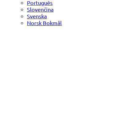
Português
Slovenčina
Svenska
Norsk Bokmål