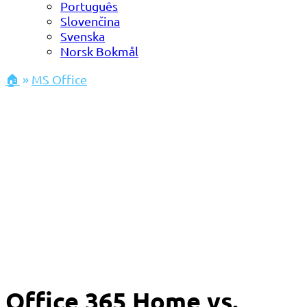
Português
Slovenčina
Svenska
Norsk Bokmål
🏠
»
MS Office
Office 365 Home vs.