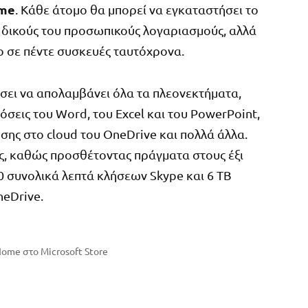
ome
. Κάθε άτομο θα μπορεί να εγκαταστήσει το
υς δικούς του προσωπικούς λογαριασμούς, αλλά
ο σε πέντε συσκευές ταυτόχρονα.
ίσει να απολαμβάνει όλα τα πλεονεκτήματα,
εις του Word, του Excel και του PowerPoint,
ης στο cloud του OneDrive και πολλά άλλα.
ες, καθώς προσθέτοντας πράγματα στους έξι
60 συνολικά λεπτά κλήσεων Skype και 6 TB
eDrive.
Home στο Microsoft Store