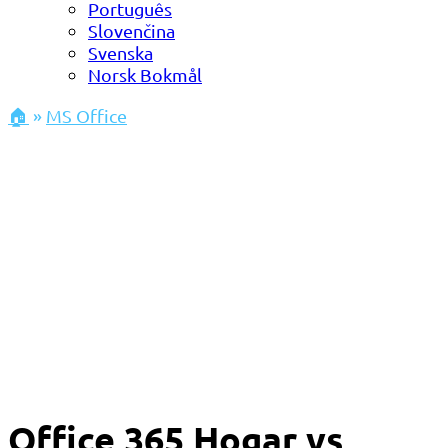
Português
Slovenčina
Svenska
Norsk Bokmål
🏠
»
MS Office
Office 365 Hogar vs