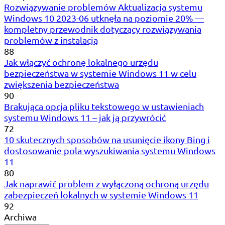
Rozwiązywanie problemów Aktualizacja systemu
Windows 10 2023-06 utknęła na poziomie 20% —
kompletny przewodnik dotyczący rozwiązywania
problemów z instalacją
88
Jak włączyć ochronę lokalnego urzędu
bezpieczeństwa w systemie Windows 11 w celu
zwiększenia bezpieczeństwa
90
Brakująca opcja pliku tekstowego w ustawieniach
systemu Windows 11 – jak ją przywrócić
72
10 skutecznych sposobów na usunięcie ikony Bing i
dostosowanie pola wyszukiwania systemu Windows
11
80
Jak naprawić problem z wyłączoną ochroną urzędu
zabezpieczeń lokalnych w systemie Windows 11
92
Archiwa