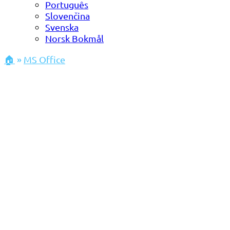
Português
Slovenčina
Svenska
Norsk Bokmål
🏠
»
MS Office