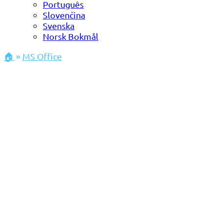
Português
Slovenčina
Svenska
Norsk Bokmål
🏠
»
MS Office