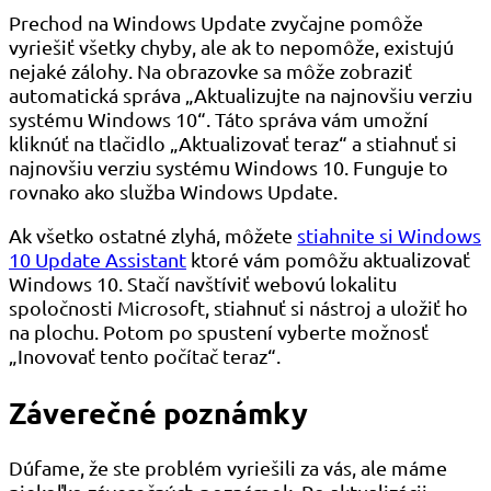
Prechod na Windows Update zvyčajne pomôže
vyriešiť všetky chyby, ale ak to nepomôže, existujú
nejaké zálohy. Na obrazovke sa môže zobraziť
automatická správa „Aktualizujte na najnovšiu verziu
systému Windows 10“. Táto správa vám umožní
kliknúť na tlačidlo „Aktualizovať teraz“ a stiahnuť si
najnovšiu verziu systému Windows 10. Funguje to
rovnako ako služba Windows Update.
Ak všetko ostatné zlyhá, môžete
stiahnite si Windows
10 Update Assistant
ktoré vám pomôžu aktualizovať
Windows 10. Stačí navštíviť webovú lokalitu
spoločnosti Microsoft, stiahnuť si nástroj a uložiť ho
na plochu. Potom po spustení vyberte možnosť
„Inovovať tento počítač teraz“.
Záverečné poznámky
Dúfame, že ste problém vyriešili za vás, ale máme