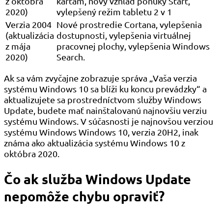
z októbra
kartám, nový vzhľad ponuky Štart,
2020)
vylepšený režim tabletu 2 v 1
Verzia 2004
Nové prostredie Cortana, vylepšenia
(aktualizácia
dostupnosti, vylepšenia virtuálnej
z mája
pracovnej plochy, vylepšenia Windows
2020)
Search.
Ak sa vám zvyčajne zobrazuje správa „Vaša verzia
systému Windows 10 sa blíži ku koncu prevádzky“ a
aktualizujete sa prostredníctvom služby Windows
Update, budete mať nainštalovanú najnovšiu verziu
systému Windows. V súčasnosti je najnovšou verziou
systému Windows Windows 10, verzia 20H2, inak
známa ako aktualizácia systému Windows 10 z
októbra 2020.
Čo ak služba Windows Update
nepomôže chybu opraviť?