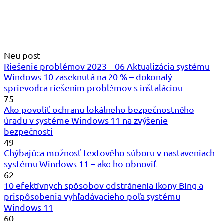
Neu post
Riešenie problémov 2023 – 06 Aktualizácia systému
Windows 10 zaseknutá na 20 % – dokonalý
sprievodca riešením problémov s inštaláciou
75
Ako povoliť ochranu lokálneho bezpečnostného
úradu v systéme Windows 11 na zvýšenie
bezpečnosti
49
Chýbajúca možnosť textového súboru v nastaveniach
systému Windows 11 – ako ho obnoviť
62
10 efektívnych spôsobov odstránenia ikony Bing a
prispôsobenia vyhľadávacieho poľa systému
Windows 11
60