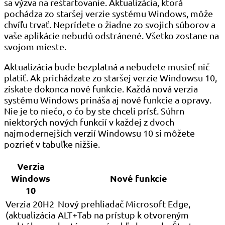
sa výzva na reštartovanie. Aktualizácia, ktorá
pochádza zo staršej verzie systému Windows, môže
chvíľu trvať. Neprídete o žiadne zo svojich súborov a
vaše aplikácie nebudú odstránené. Všetko zostane na
svojom mieste.
Aktualizácia bude bezplatná a nebudete musieť nič
platiť. Ak prichádzate zo staršej verzie Windowsu 10,
získate dokonca nové funkcie. Každá nová verzia
systému Windows prináša aj nové funkcie a opravy.
Nie je to niečo, o čo by ste chceli prísť. Súhrn
niektorých nových funkcií v každej z dvoch
najmodernejších verzií Windowsu 10 si môžete
pozrieť v tabuľke nižšie.
Verzia
Windows
Nové funkcie
10
Verzia 20H2
Nový prehliadač Microsoft Edge,
(aktualizácia
ALT+Tab na prístup k otvoreným