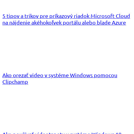
5 tipov a trikov pre príkazový riadok Microsoft Cloud
na nájdenie akéhokoľvek portálu alebo blade Azure
Ako orezať video v systéme Windows pomocou
Clipchamp