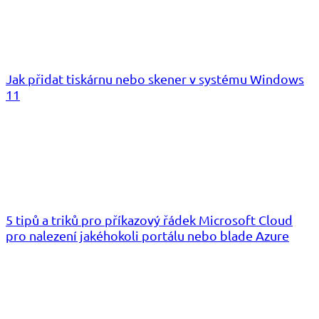
Jak přidat tiskárnu nebo skener v systému Windows
11
5 tipů a triků pro příkazový řádek Microsoft Cloud
pro nalezení jakéhokoli portálu nebo blade Azure