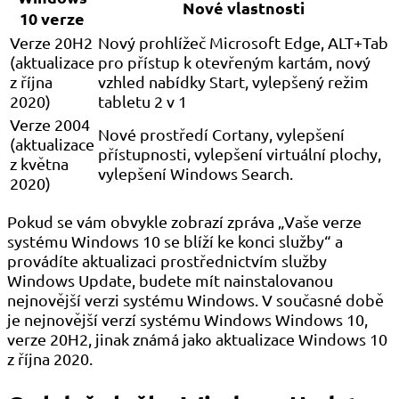
Nové vlastnosti
10 verze
Verze 20H2
Nový prohlížeč Microsoft Edge, ALT+Tab
(aktualizace
pro přístup k otevřeným kartám, nový
z října
vzhled nabídky Start, vylepšený režim
2020)
tabletu 2 v 1
Verze 2004
Nové prostředí Cortany, vylepšení
(aktualizace
přístupnosti, vylepšení virtuální plochy,
z května
vylepšení Windows Search.
2020)
Pokud se vám obvykle zobrazí zpráva „Vaše verze
systému Windows 10 se blíží ke konci služby“ a
provádíte aktualizaci prostřednictvím služby
Windows Update, budete mít nainstalovanou
nejnovější verzi systému Windows. V současné době
je nejnovější verzí systému Windows Windows 10,
verze 20H2, jinak známá jako aktualizace Windows 10
z října 2020.