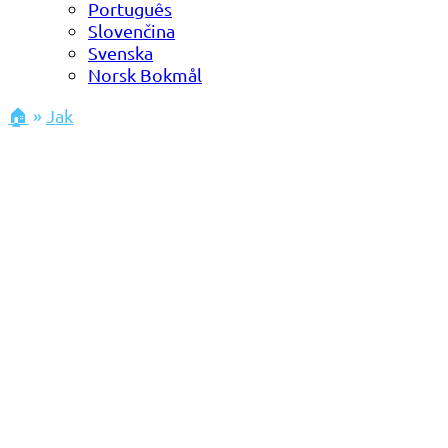
Português
Slovenčina
Svenska
Norsk Bokmål
🏠
»
Jak