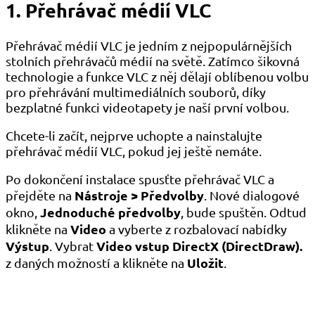
1. Přehrávač médií VLC
Přehrávač médií VLC je jedním z nejpopulárnějších
stolních přehrávačů médií na světě. Zatímco šikovná
technologie a funkce VLC z něj dělají oblíbenou volbu
pro přehrávání multimediálních souborů, díky
bezplatné funkci videotapety je naší první volbou.
Chcete-li začít, nejprve uchopte a nainstalujte
přehrávač médií VLC, pokud jej ještě nemáte.
Po dokončení instalace spusťte přehrávač VLC a
Nástroje > Předvolby
přejděte na
. Nové dialogové
Jednoduché předvolby
okno,
, bude spuštěn. Odtud
Video
klikněte na
a vyberte z rozbalovací nabídky
Výstup
Video vstup DirectX (DirectDraw).
. Vybrat
Uložit
z daných možností a klikněte na
.