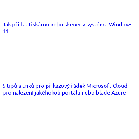
Jak přidat tiskárnu nebo skener v systému Windows
11
5 tipů a triků pro příkazový řádek Microsoft Cloud
pro nalezení jakéhokoli portálu nebo blade Azure