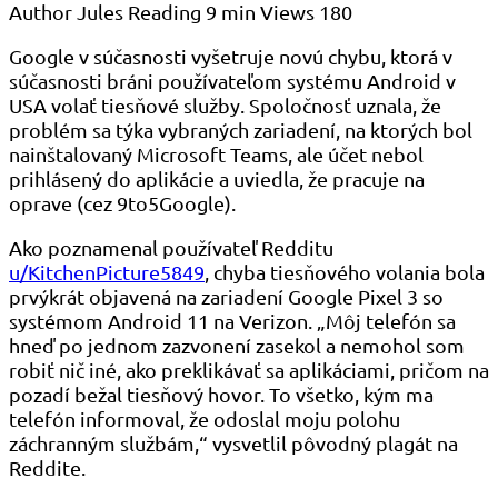
Author
Jules
Reading
9 min
Views
180
Google v súčasnosti vyšetruje novú chybu, ktorá v
súčasnosti bráni používateľom systému Android v
USA volať tiesňové služby. Spoločnosť uznala, že
problém sa týka vybraných zariadení, na ktorých bol
nainštalovaný Microsoft Teams, ale účet nebol
prihlásený do aplikácie a uviedla, že pracuje na
oprave (cez 9to5Google).
Ako poznamenal používateľ Redditu
u/KitchenPicture5849
, chyba tiesňového volania bola
prvýkrát objavená na zariadení Google Pixel 3 so
systémom Android 11 na Verizon. „Môj telefón sa
hneď po jednom zazvonení zasekol a nemohol som
robiť nič iné, ako preklikávať sa aplikáciami, pričom na
pozadí bežal tiesňový hovor. To všetko, kým ma
telefón informoval, že odoslal moju polohu
záchranným službám,“ vysvetlil pôvodný plagát na
Reddite.