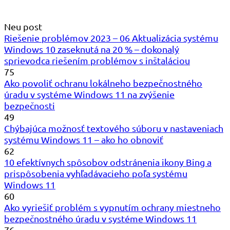
Neu post
Riešenie problémov 2023 – 06 Aktualizácia systému
Windows 10 zaseknutá na 20 % – dokonalý
sprievodca riešením problémov s inštaláciou
75
Ako povoliť ochranu lokálneho bezpečnostného
úradu v systéme Windows 11 na zvýšenie
bezpečnosti
49
Chýbajúca možnosť textového súboru v nastaveniach
systému Windows 11 – ako ho obnoviť
62
10 efektívnych spôsobov odstránenia ikony Bing a
prispôsobenia vyhľadávacieho poľa systému
Windows 11
60
Ako vyriešiť problém s vypnutím ochrany miestneho
bezpečnostného úradu v systéme Windows 11
76