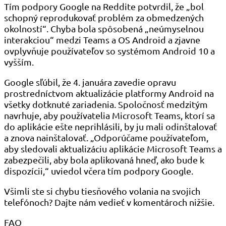
Tím podpory Google na Reddite potvrdil, že „bol
schopný reprodukovať problém za obmedzených
okolností“. Chyba bola spôsobená „neúmyselnou
interakciou“ medzi Teams a OS Android a zjavne
ovplyvňuje používateľov so systémom Android 10 a
vyšším.
Google sľúbil, že 4. januára zavedie opravu
prostredníctvom aktualizácie platformy Android na
všetky dotknuté zariadenia. Spoločnosť medzitým
navrhuje, aby používatelia Microsoft Teams, ktorí sa
do aplikácie ešte neprihlásili, by ju mali odinštalovať
a znova nainštalovať. „Odporúčame používateľom,
aby sledovali aktualizáciu aplikácie Microsoft Teams a
zabezpečili, aby bola aplikovaná hneď, ako bude k
dispozícii,“ uviedol včera tím podpory Google.
Všimli ste si chybu tiesňového volania na svojich
telefónoch? Dajte nám vedieť v komentároch nižšie.
FAQ