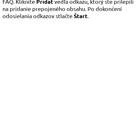
Pridať
FAQ. Kliknite
vedľa odkazu, ktorý ste prilepili
na pridanie prepojeného obsahu. Po dokončení
Štart
odosielania odkazov stlačte
.