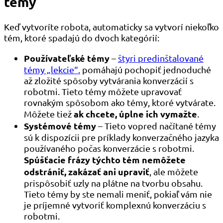
témy
Keď vytvoríte robota, automaticky sa vytvorí niekoľko
tém, ktoré spadajú do dvoch kategórií:
Používateľské témy
–
štyri predinštalované
témy „lekcie“.
pomáhajú pochopiť jednoduché
až zložité spôsoby vytvárania konverzácií s
robotmi. Tieto témy môžete upravovať
rovnakým spôsobom ako témy, ktoré vytvárate.
ak chcete, úplne ich vymažte
Môžete tiež
.
Systémové témy
– Tieto vopred načítané témy
sú k dispozícii pre príklady konverzačného jazyka
používaného počas konverzácie s robotmi.
Spúšťacie frázy týchto tém nemôžete
odstrániť, zakázať ani upraviť
, ale môžete
prispôsobiť uzly na plátne na tvorbu obsahu.
Tieto témy by ste nemali meniť, pokiaľ vám nie
je príjemné vytvoriť komplexnú konverzáciu s
robotmi.