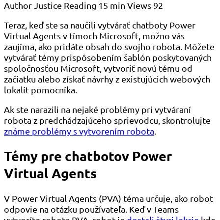
Author
Justice
Reading
15 min
Views
92
Teraz, keď ste sa naučili vytvárať chatboty Power
Virtual Agents v tímoch Microsoft, možno vás
zaujíma, ako pridáte obsah do svojho robota. Môžete
vytvárať témy prispôsobením šablón poskytovaných
spoločnosťou Microsoft, vytvoriť novú tému od
začiatku alebo získať návrhy z existujúcich webových
lokalít pomocníka.
Ak ste narazili na nejaké problémy pri vytváraní
robota z predchádzajúceho sprievodcu, skontrolujte
známe problémy s vytvorením robota
.
Témy pre chatbotov Power
Virtual Agents
V Power Virtual Agents (PVA) téma určuje, ako robot
odpovie na otázku používateľa. Keď v Teams
vytvoríte robota PVA, robot je
dostali štyri lekcie
kde