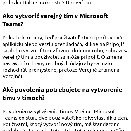
položku Ďalšie možnosti > Upraviť tím.
Ako vytvoriť verejný tím v Microsoft
Teams?
Pokiaľ ide o tímy, keď používateľ otvorí počítačovú
aplikáciu alebo verziu prehliadača, klikne na Pripojiť
sa alebo vytvoriť tím v ľavom dolnom rohu, zobrazí sa
verejný tím a používateľ sa môže pripojiť. O zmene
nastavení ochrany osobných údajov by sa malo
rozhodnúť premyslene, pretože Verejné znamená
Verejné!
Aké povolenia potrebujete na vytvorenie
tímu v tímoch?
Povolenia na vytváranie tímov V rámci Microsoft
Teams existujú dve používateľské roly: vlastník a člen.
Používateľ, ktorý vytvorí nový tím, má štandardne
pridelený status vlastníka. Vlastníci a členovia môžu