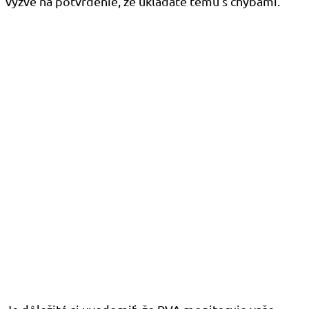
výzve na potvrdenie, že ukladáte tému s chybami.