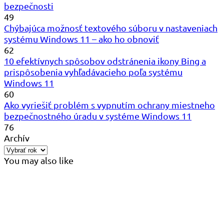
bezpečnosti
49
Chýbajúca možnosť textového súboru v nastaveniach
systému Windows 11 – ako ho obnoviť
62
10 efektívnych spôsobov odstránenia ikony Bing a
prispôsobenia vyhľadávacieho poľa systému
Windows 11
60
Ako vyriešiť problém s vypnutím ochrany miestneho
bezpečnostného úradu v systéme Windows 11
76
Archív
You may also like