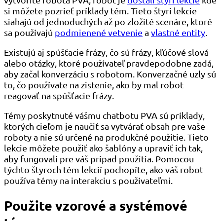
si môžete pozrieť príklady tém. Tieto štyri lekcie
siahajú od jednoduchých až po zložité scenáre, ktoré
sa používajú
podmienené vetvenie
a
vlastné entity
.
Existujú aj spúšťacie frázy, čo sú frázy, kľúčové slová
alebo otázky, ktoré používateľ pravdepodobne zadá,
aby začal konverzáciu s robotom. Konverzačné uzly sú
to, čo používate na zistenie, ako by mal robot
reagovať na spúšťacie frázy.
Témy poskytnuté vášmu chatbotu PVA sú príklady,
ktorých cieľom je naučiť sa vytvárať obsah pre vaše
roboty a nie sú určené na produkčné použitie. Tieto
lekcie môžete použiť ako šablóny a upraviť ich tak,
aby fungovali pre váš prípad použitia. Pomocou
týchto štyroch tém lekcií pochopíte, ako váš robot
používa témy na interakciu s používateľmi.
Použite vzorové a systémové