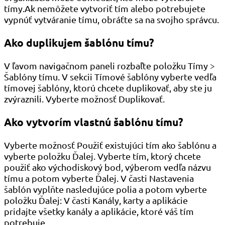
tímy.Ak nemôžete vytvoriť tím alebo potrebujete
vypnúť vytváranie tímu, obráťte sa na svojho správcu.
Ako duplikujem šablónu tímu?
V ľavom navigačnom paneli rozbaľte položku Tímy >
Šablóny tímu. V sekcii Tímové šablóny vyberte vedľa
tímovej šablóny, ktorú chcete duplikovať, aby ste ju
zvýraznili. Vyberte možnosť Duplikovať.
Ako vytvorím vlastnú šablónu tímu?
Vyberte možnosť Použiť existujúci tím ako šablónu a
vyberte položku Ďalej. Vyberte tím, ktorý chcete
použiť ako východiskový bod, výberom vedľa názvu
tímu a potom vyberte Ďalej. V časti Nastavenia
šablón vyplňte nasledujúce polia a potom vyberte
položku Ďalej: V časti Kanály, karty a aplikácie
pridajte všetky kanály a aplikácie, ktoré váš tím
potrebuje.