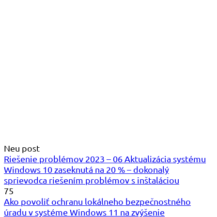
Neu post
Riešenie problémov 2023 – 06 Aktualizácia systému
Windows 10 zaseknutá na 20 % – dokonalý
sprievodca riešením problémov s inštaláciou
75
Ako povoliť ochranu lokálneho bezpečnostného
úradu v systéme Windows 11 na zvýšenie